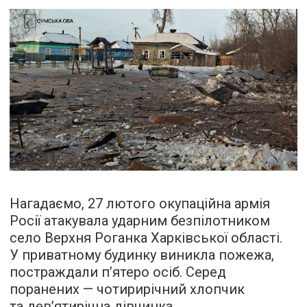
Нагадаємо, 27 лютого окупаційна армія
Росії атакувала ударним безпілотником
село Верхня Роганка Харківської області.
У приватному будинку виникла пожежа,
постраждали п’ятеро осіб. Серед
поранених — чотирирічний хлопчик
та дев’ятирічна дівчинка.