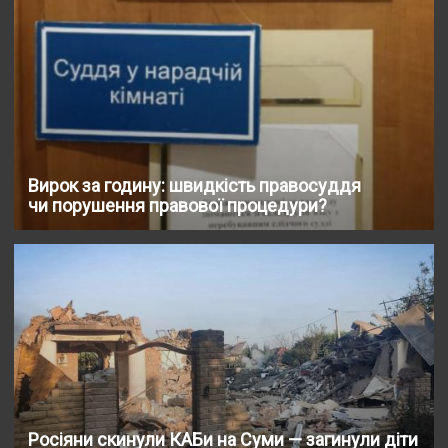
Вирок за годину: швидкість правосуддя
чи порушення правової процедури?
Росіяни скинули КАБи на Суми — загинули діти