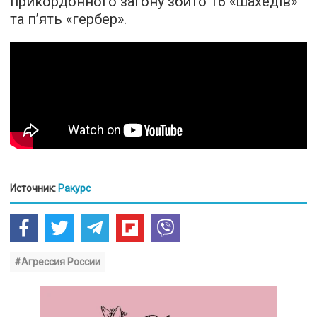
прикордонного загону збито 16 «шахедів»
та п’ять «гербер».
Источник:
Ракурс
#Агрессия России