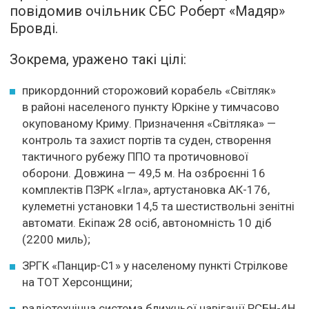
повідомив очільник СБС Роберт «Мадяр»
Бровді.
Зокрема, уражено такі цілі:
прикордонний сторожовий корабель «Світляк»
в районі населеного пункту Юркіне у тимчасово
окупованому Криму. Призначення «Світляка» —
контроль та захист портів та суден, створення
тактичного рубежу ППО та протичовнової
оборони. Довжина — 49,5 м. На озброєнні 16
комплектів ПЗРК «Ігла», артустановка АК-176,
кулеметні установки 14,5 та шестиствольні зенітні
автомати. Екіпаж 28 осіб, автономність 10 діб
(2200 миль);
ЗРГК «Панцир-С1» у населеному пункті Стрілкове
на ТОТ Херсонщини;
радіотехнічна система ближньої навігації РСБН-4Н