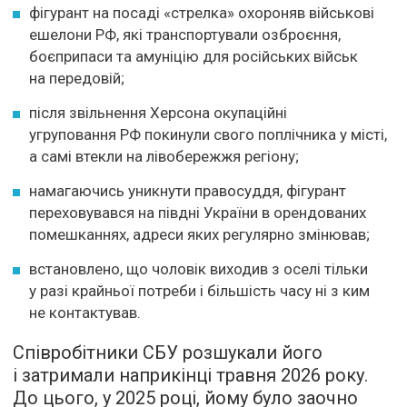
фігурант на посаді «стрелка» охороняв військові
ешелони РФ, які транспортували озброєння,
боєприпаси та амуніцію для російських військ
на передовій;
після звільнення Херсона окупаційні
угруповання РФ покинули свого поплічника у місті,
а самі втекли на лівобережжя регіону;
намагаючись уникнути правосуддя, фігурант
переховувався на півдні України в орендованих
помешканнях, адреси яких регулярно змінював;
встановлено, що чоловік виходив з оселі тільки
у разі крайньої потреби і більшість часу ні з ким
не контактував.
Співробітники СБУ розшукали його
і затримали наприкінці травня 2026 року.
До цього, у 2025 році, йому було заочно