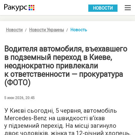
УКР
РУС
НОВОСТИ
Новости
Новости Украины
Новость
Водителя автомобиля, въехавшего
в подземный переход в Киеве,
неоднократно привлекали
к ответственности — прокуратура
(ФОТО)
5 июн 2026, 20:45
У Києві сьогодні, 5 червня, автомобіль
Mercedes-Benz на швидкості в’їхав
у підземний перехід. На місці загинуло
двоє чоловіків, жінка та 12-річний хлопець.