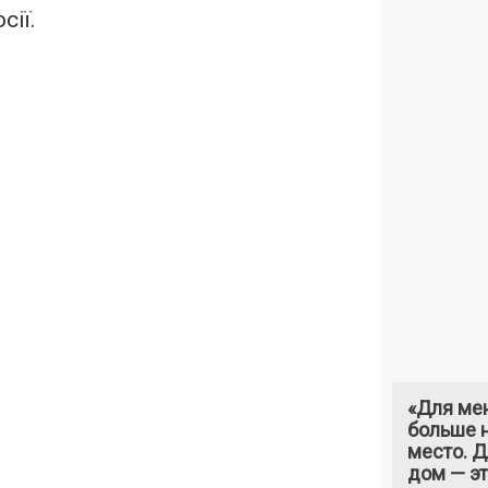
сії.
«Для ме
больше н
место. 
дом — э