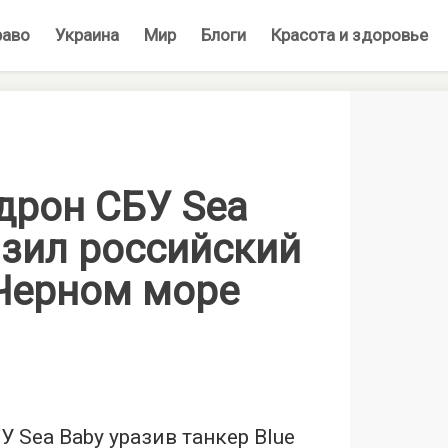
раво
Украина
Мир
Блоги
Красота и здоровье
дрон СБУ Sea
азил российский
 Черном море
 Sea Baby уразив танкер Blue