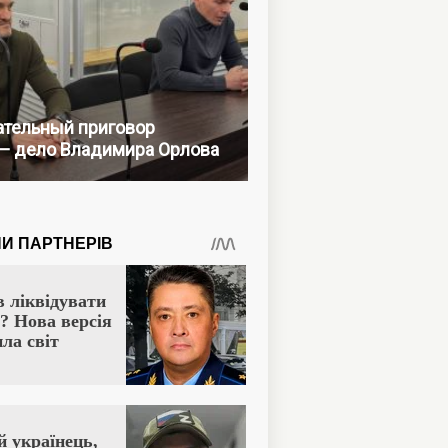
тельный приговор
— дело Владимира Орлова