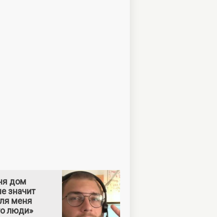
ня дом
е значит
Для меня
то люди»