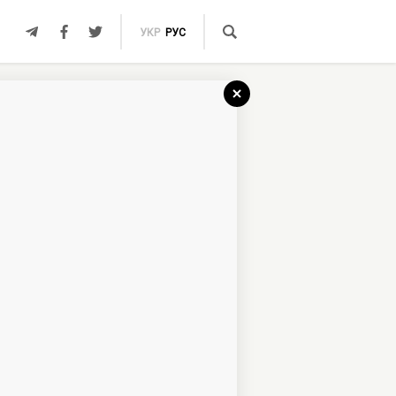
УКР
РУС