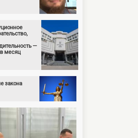
уционное
ательство,
дительность —
 в месяц
е закона