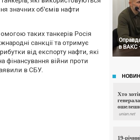
танкерів, які використовуються
ня значних об'ємів нафти
.
омогою таких танкерів Росія
Оправда
жнародні санкції та отримує
в ВАКС 
рибутки від експорту нафти, які
а фінансування війни проти
заявили в СБУ.