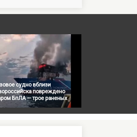
зовое судно вблизи
вороссийска повреждено
аром БпЛА — трое раненых