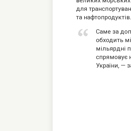
великих морських 
для транспортуван
та нафтопродуктів
Саме за доп
обходить мі
мільярдні п
спрямовує н
України, — 