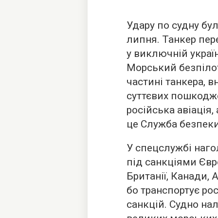
Удару по судну бул
липня. Танкер пер
у виключній україн
Морський безпіло
частині танкера, в
суттєвих пошкодже
російська авіація,
це Служба безпеки
У спецслужбі наго
під санкціями Євр
Британії, Канади, А
бо транспортує ро
санкцій. Судно на