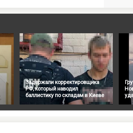
Задержали корректировщика
Гру
РФ, который наводил
Но
баллистику по складам в Киеве
уд