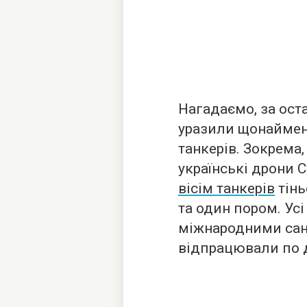
Нагадаємо, за ост
уразили щонаймен
танкерів. Зокрема
українські дрони 
вісім танкерів
тінь
та один пором. Усі
міжнародними санк
відпрацювали по д