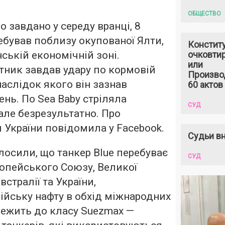
ОБЩЕСТВО
о завдано у середу вранці, 8
ебував поблизу окупованої Ялти,
Констит
ській економічній зоні.
очковтир
или
тник завдав удару по кормовій
Произво
наслідок якого він зазнав
60 актов
нь. По Sea Baby стріляла
СУД
 але безрезультатно. Про
 України повідомила у Facebook.
Судьи вн
лосили, що танкер Blue перебуває
СУД
опейського Союзу, Великої
встралії та України,
сійську нафту в обхід міжнародних
лежить до класу Suezmax —