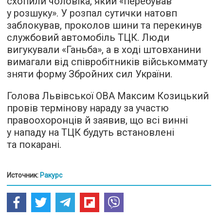
схопили чоловіка, який «перебував
у розшуку». У розпал сутички натовп
заблокував, проколов шини та перекинув
службовий автомобіль ТЦК. Люди
вигукували «Ганьба», а в ході штовханини
вимагали від співробітників військоммату
зняти форму Збройних сил України.
Голова Львівської ОВА Максим Козицький
провів термінову нараду за участю
правоохоронців й заявив, що всі винні
у нападу на ТЦК будуть встановлені
та покарані.
Источник:
Ракурс