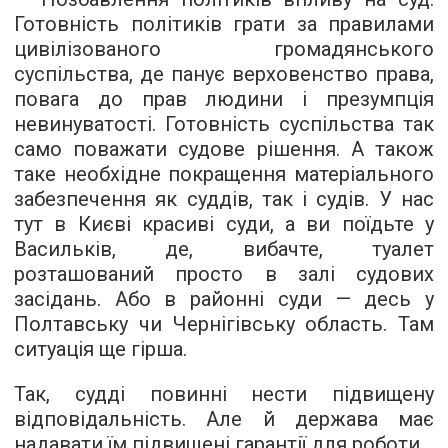
Готовність політиків грати за правилами
цивілізованого громадянського
суспільства, де панує верховенство права,
повага до прав людини і презумпція
невинуватості. Готовність суспільства так
само поважати судове рішення. А також
таке необхідне покращення матеріального
забезпечення як суддів, так і судів. У нас
тут в Києві красиві суди, а ви поїдьте у
Васильків, де, вибачте, туалет
розташований просто в залі судових
засідань. Або в районні суди — десь у
Полтавську чи Чернігівську область. Там
ситуація ще гірша.
Так, судді повинні нести підвищену
відповідальність. Але й держава має
надавати їм підвищені гарантії для роботи.