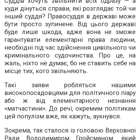
Суддів хочуть звільнити всіх одразу — а
куди дінуться справи, які розглядає той чи
інший суддя? Правосуддя в державі може
бути просто зупинене. Від цього державі
буде лише шкода, адже вона не зможе
гарантувати елементарні права людини,
необхідні під час здійснення цивільного чи
кримінального судочинства. Про це, на
жаль, ніхто не думає, бо не ставить себе на
місце тих, кого звільняють.
Такі заяви робляться нашими
високопосадовцями для політичного піару
або ж від елементарного незнання
«матчастини». До речі, окремим політикам
цей популізм вже, як кажуть, аукнувся.
Зокрема, так сталося із головою Верховної
Ради Володимиром Гройсманом, який