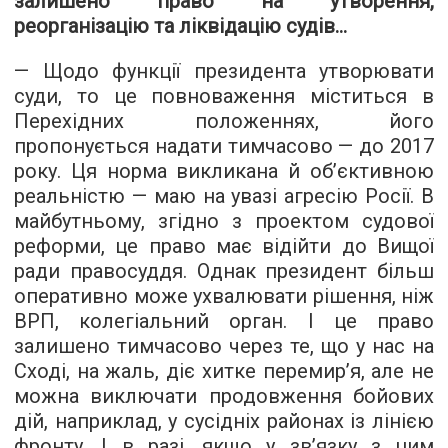
залишено право на утворення,
реорганізацію та ліквідацію судів…
— Щодо функції президента утворювати
суди, то це повноваження міститься в
Перехідних положеннях, його
пропонується надати тимчасово — до 2017
року. Ця норма викликана й об’єктивною
реальністю — маю на увазі агресію Росії. В
майбутньому, згідно з проектом судової
реформи, це право має відійти до Вищої
ради правосуддя. Однак президент більш
оперативно може ухвалювати рішення, ніж
ВРП, колегіальний орган. І це право
залишено тимчасово через те, що у нас на
Сході, на жаль, діє хитке перемир’я, але не
можна виключати продовження бойових
дій, наприклад, у сусідніх районах із лінією
фронту. І в разі, якщо у зв’язку з цим