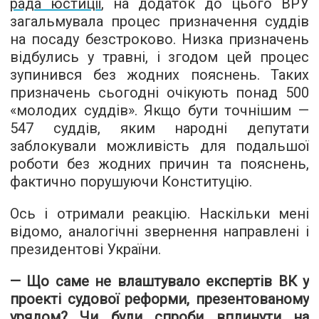
рада юстиції
, на додаток до цього ВРУ
загальмувала процес призначення суддів
на посаду безстроково. Низка призначень
відбулись у травні, і згодом цей процес
зупинився без жодних пояснень. Таких
призначень сьогодні очікують понад 500
«молодих суддів». Якщо бути точнішим —
547 суддів, яким народні депутати
заблокували можливість для подальшої
роботи без жодних причин та пояснень,
фактично порушуючи Конституцію.
Ось і отримали реакцію. Наскільки мені
відомо, аналогічні звернення направлені і
президентові України.
— Що саме не влаштувало експертів ВК у
проекті судової реформи, презентованому
урядом? Чи були спроби вплинути на