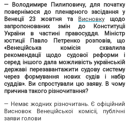
— Володимире Пилиповичу, для початку
повернімося до пленарного засідання у
Венеції 23 жовтня та
Висновку
щодо
запропонованих змін до Конституції
України в частині правосуддя. Міністр
юстиції Павло Петренко розповів, що
«Венеційська комісія схвалила
рекомендації щодо судової реформи і
серед іншого дала можливість українській
державі перезавантажити судову систему
через формування нових судів і набір
суддів». Ви спростували цю заяву. В чому
причина такого різночитання?
— Немає жодних різночитань. Є
офіційний
Висновок Венеційської комісії
, публічні
заяви голови