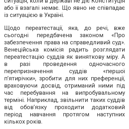
ситуація, коли в державі не діє Конституція
або її взагалі немає. Що явно не співпадає
із ситуацією в Україні.
Щодо переатестації, яка, до речі, вже
сьогодні передбачена законом «Про
забезпечення права на справедливий суд».
Венеційська комісія радить розглядати
переатестацію суддів як виняткову міру. А
в разі проведення одночасного
перепризначення суддів «першої
п’ятирічки», зробити для них преференції,
враховуючи досвід, отриманий ними під
час перебування на випробувальному
терміні. Наприклад, звільнити таких суддів
від обов’язку проходити додатковий
період навчання протягом наступних
кількох років.