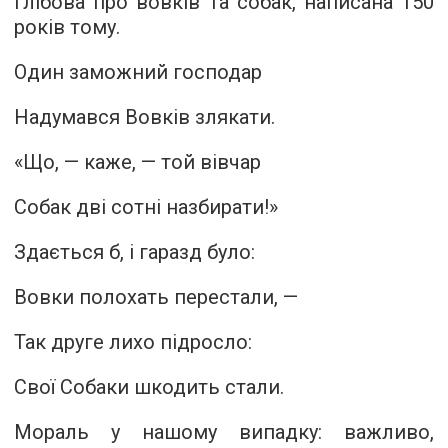
Глібова про вовків та собак, написана 150
років тому.
Один заможний господар
Надумався Вовків злякати.
«Що, — каже, — той вівчар
Собак дві сотні назбирати!»
Здається б, і гаразд було:
Вовки полохать перестали, —
Так друге лихо підросло:
Свої Собаки шкодить стали.
Мораль у нашому випадку: важливо,