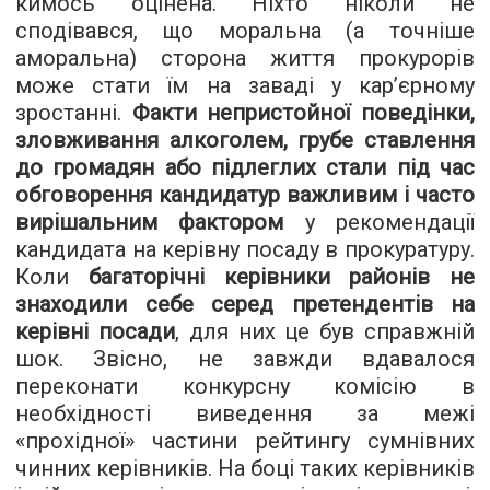
кимось оцінена. Ніхто ніколи не
сподівався, що моральна (а точніше
аморальна) сторона життя прокурорів
може стати їм на заваді у кар’єрному
зростанні.
Факти непристойної поведінки,
зловживання алкоголем, грубе ставлення
до громадян або підлеглих стали під час
обговорення кандидатур важливим і часто
вирішальним фактором
у рекомендації
кандидата на керівну посаду в прокуратуру.
Коли
багаторічні керівники районів не
знаходили себе серед претендентів на
керівні посади
, для них це був справжній
шок. Звісно, не завжди вдавалося
переконати конкурсну комісію в
необхідності виведення за межі
«прохідної» частини рейтингу сумнівних
чинних керівників. На боці таких керівників