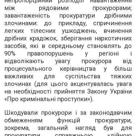
непропорційний розподіл навантаження
між рядовими прокурорами;
завантаженість прокуратури дрібними
злочинами: до прикладу, спричинення
легких тілесних ушкоджень, вчинення
дрібних крадіжок, зберігання наркотичних
засобів, які в середньому становлять до
90% правопорушень у регіоні і
відволікають увагу прокурора від
процесуального керівництва у більш
важливих для суспільства тяжких
злочинах (для цього акцентувалась увага
на необхідності прийняття Закону України
«Про кримінальні проступки»).
Шкодували прокурори і за законодавчим
обмеженням функцій прокуратури,
зокрема, загальний нагляд був для
прокуратури справжньою «дійною