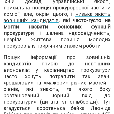
їхній досвід, управлінські якості,
прихильна позиція прокурорської частини
комісії, але, окрім цього, і
низька якість
зовнішніх кандидатів
, які часто-густо не
могли назвати основних функцій
прокуратури
, і шалена недосвідченість,
незріла життєва позиція молодих
прокурорів із трирічним стажем роботи.
Пошук інформації про зовнішніх
кандидатів привів до невтішних
висновків: у керівництво прокуратури
часто хочуть потрапити так звані
«решалови» та «мажори» різних мастей і
рівнів, які знають, «з якого боку
розташований чорний вхід до
прокуратури» (цитата зі співбесіди). Тут
згадується коротенька байка Леоніда