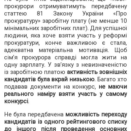
прокурори отримуватимуть передбачену
статтею 81 Закону України «Про
прокуратуру» заробітну плату (не менше 10
мінімальних заробітних плат). Для успішної
людини, яка хоче взяти участь у реформі
прокуратури, конче важливою є стала,
адекватна матеріальна мотивація. Щоб
сім’я прокурора справді могла жити на
одну зарплату. У зв’язку з невизначеністю
із заробітною платою
активність зовнішніх
кандидатів була вкрай низькою
. Багато хто
подавав документи на конкурс,
не маючи
реального наміру взяти участь у самому
конкурсі
.
Не була передбачена
можливість переходу
кандидатів із одного рейтингового списку
до іншого після проведення основних