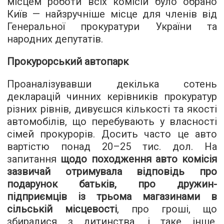
місцем роботи всіх комісій було обрано
Київ — найзручніше місце для членів від
Генеральної прокуратури України та
народних депутатів.
Прокурорський автопарк
Проаналізувавши декілька сотень
декларацій чинних керівників прокуратур
різних рівнів, дивуєшся кількості та якості
автомобілів, що перебувають у власності
сімей прокурорів. Досить часто це авто
вартістю понад 20–25 тис. дол. На
запитання
щодо походження авто комісія
зазвичай отримувала відповідь про
подарунок батьків, про дружин-
підприємців із трьома магазинами в
сільській місцевості
, про гроші, що
збиралися з дитинства, і таке інше.