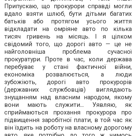
Припускаю, що прокурори справді могли
вдало взяти шлюб, бути дітьми багатих
батьків або протягом усього життя
відкладати на омріяне авто по кілька
тисяч гривень на місяць. І я цілком
свідомий того, що дорогі авто — це не
найголовніша проблема сучасної
прокуратури. Проте в час, коли держава
перебуває у стані фактичної війни,
економіка розвалюється, а люди
зубожіють, дорогі авто прокурорів
(державних службовців) виглядають
знущанням над власним народом, якому
вони мають служити… Уявляю, як
сприймаються прохання прокурора про
підвищення заробітної плати, в той час як
він їздить на роботу на власному дорогому
авто, яке потрібно до того ж чимось