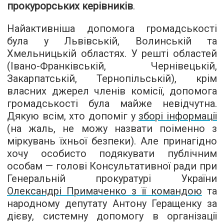
прокурорських керівників
.
Найактивніша допомога громадськості
була у Львівській, Волинській та
Хмельницькій областях. У решті областей
(Івано-Франківській, Чернівецькій,
Закарпатській, Тернопільській), крім
власних джерел членів комісії, допомога
громадськості була майже невідчутна.
Дякую всім, хто допоміг у
зборі інформації
(на жаль, не можу назвати поіменно з
міркувань їхньої безпеки). Але принагідно
хочу особисто подякувати публічним
особам — голові Консультативної ради при
Генеральній прокуратурі України
Олександрі Примаченко з її командою
та
народному депутату Антону Геращенку за
дієву, системну допомогу в організації