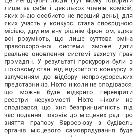
Це непідкупні люди (тут можу говорити
лише за себе і декількох членів комісій,
яких знаю особисто не перший день), для
яких участь у конкурсі стала своєрідною
місією, другим внутрішнім фронтом, адже
всі розуміють, що лише суттєва зміна
правоохоронної системи зможе дати
реальне оновлення системі захисту прав
громадян. У результаті прокурори були в
шоковому стані від відкритого конкурсу із
залученням до відбору непрокурорських
представників. Ніхто ніколи не сподівався,
що можна буде відкрито перевірити
реєстри нерухомості. Ніхто ніколи не
сподівався, що їхня безпринципність під
час подання позовів до місцевих рад про
зняття прапору Євросоюзу з будівель
органів місцевого самоврядування буде