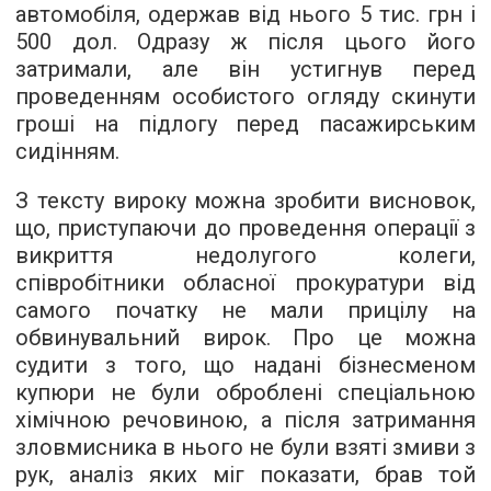
автомобіля, одержав від нього 5 тис. грн і
500 дол. Одразу ж після цього його
затримали, але він устигнув перед
проведенням особистого огляду скинути
гроші на підлогу перед пасажирським
сидінням.
З тексту вироку можна зробити висновок,
що, приступаючи до проведення операції з
викриття недолугого колеги,
співробітники обласної прокуратури від
самого початку не мали прицілу на
обвинувальний вирок. Про це можна
судити з того, що надані бізнесменом
купюри не були оброблені спеціальною
хімічною речовиною, а після затримання
зловмисника в нього не були взяті змиви з
рук, аналіз яких міг показати, брав той