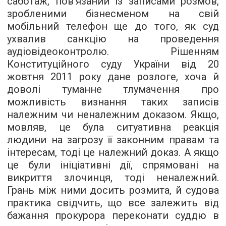
саботаж, пов’язаний із записами розмов,
зробленими бізнесменом на свій
мобільний телефон ще до того, як суд
ухвалив санкцію на проведення
аудіовідеоконтролю. Рішенням
Конституційного суду України від 20
жовтня 2011 року дане розлоге, хоча й
доволі туманне тлумачення про
можливість визнання таких записів
належним чи неналежним доказом. Якщо,
мовляв, це була ситуативна реакція
людини на загрозу її законним правам та
інтересам, тоді це належний доказ. А якщо
це були ініціативні дії, спрямовані на
викриття злочинця, тоді неналежний.
Грань між ними досить розмита, й судова
практика свідчить, що все залежить від
бажання прокурора переконати суддю в