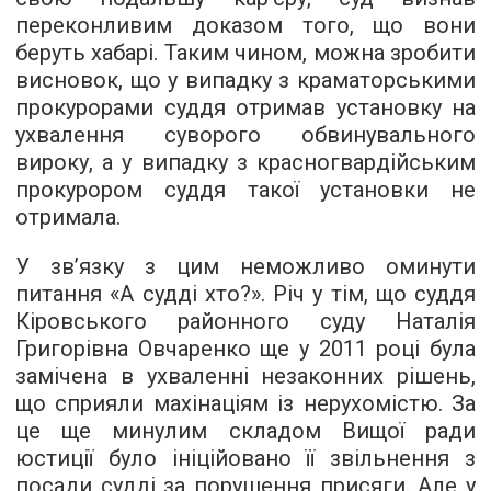
переконливим доказом того, що вони
беруть хабарі. Таким чином, можна зробити
висновок, що у випадку з краматорськими
прокурорами суддя отримав установку на
ухвалення суворого обвинувального
вироку, а у випадку з красногвардійським
прокурором суддя такої установки не
отримала.
У зв’язку з цим неможливо оминути
питання «А судді хто?». Річ у тім, що суддя
Кіровського районного суду Наталія
Григорівна Овчаренко ще у 2011 році була
замічена в ухваленні незаконних рішень,
що сприяли махінаціям із нерухомістю. За
це ще минулим складом Вищої ради
юстиції було ініційовано її звільнення з
посади судді за порушення присяги. Але у