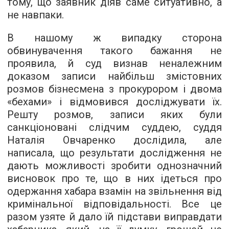
тому, що заявник діяв саме ситуативно, а
не навпаки.
В нашому ж випадку сторона
обвинувачення такого бажання не
проявила, й суд визнав неналежним
доказом записи найбільш змістовних
розмов бізнесмена з прокурором і двома
«бехами» і відмовився досліджувати їх.
Решту розмов, записи яких були
санкціоновані слідчим суддею, суддя
Наталія Овчаренко дослідила, але
написала, що результати дослідження не
дають можливості зробити однозначний
висновок про те, що в них ідеться про
одержання хабара взамін на звільнення від
кримінальної відповідальності. Все це
разом узяте й дало їй підстави виправдати