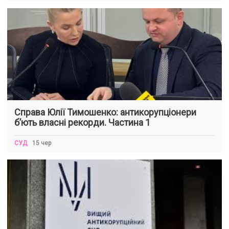
Справа Юлії Тимошенко: антикорупціонери
б’ють власні рекорди. Частина 1
СУД
15 чер