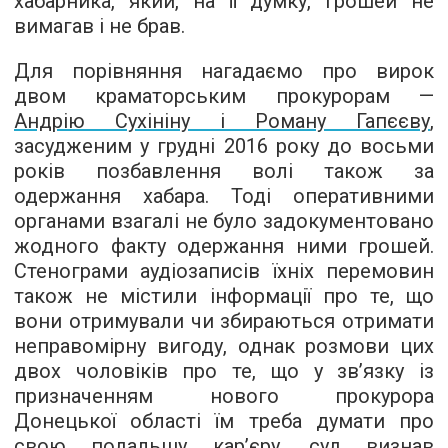
хабарника, який, на її думку, грошей не
вимагав і не брав.
Для порівняння нагадаємо про вирок
двом краматорським прокурорам —
Андрію Сухініну і Роману Гапєєву
,
засудженим у грудні 2016 року до восьми
років позбавлення волі також за
одержання хабара. Тоді оперативними
органами взагалі не було задокументовано
жодного факту одержання ними грошей.
Стенограми аудіозаписів їхніх перемовин
також не містили інформації про те, що
вони отримували чи збираються отримати
неправомірну вигоду, однак розмови цих
двох чоловіків про те, що у зв’язку із
призначенням нового прокурора
Донецької області їм треба думати про
свою подальшу кар’єру, суд визнав