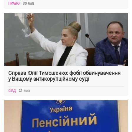
ПРАВО
30 лип
Справа Юлії Тимошенко: фобії обвинувачення
у Вищому антикорупційному суді
СУД
21 лип