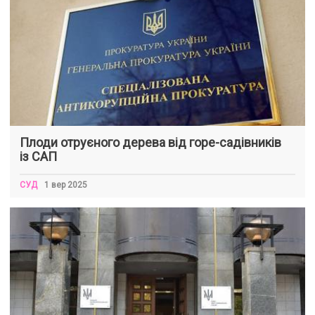
Плоди отруєного дерева від горе-садівників
із САП
СУД
1 вер 2025