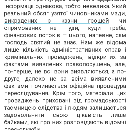
інформації однакова, тобто невелика. Який
реальний обсяг узятої чиновниками мзди,
викрадених з казни грошей
чи
спрямованих не туди, куди треба,
фінансових потоків — цього, напевне, сам
господь святий не знає. Нам же відома
лише кількість адміністративних справ і
кримінальних проваджень, відкритих за
фактами виявлених правопорушень, але,
по-перше, не всі вони виявляються, а по-
друге, далеко не за всіма виявленими
фактами починається офіційна процедура
переслідування. Крім того, матеріали цих
проваджень приховані від громадськості
таємницею слідства і людям залишається
задовольняти свою цікавість лише
байками, які про них розповідають відомчі
прес-служби.