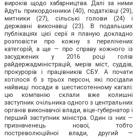
вироків щодо хабарництва. Далі за ними
йдуть прикордонники (40), податківці (29),
митники (27), сільські голови (24) і
державні виконавці (23). В подальших
публікаціях цієї серії я планую докладно
розповісти про кожну з перелічених
категорій, а ще — про справу кожного із
засуджених у 2016 році голів
райдержадміністрацій, мерів міст, суддів,
прокурорів і працівників СБУ. А почати
хотілося б з трьох персон, які посідали
найвищі посади в шестисотенному кагалі:
цю компанію склали вже колишні
заступник очільника одного з центральних
органів виконавчої влади, віце-губернатор і
перший заступник міністра. Один із них —
призначенець нової, тобто
постреволюційної влади, другий —