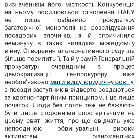
визначенням його місткості. Конкуренція
на ньому посилюється: створення НАБУ
не лише позбавило прокуратуру
багаторічної монополії на розслідування
посадових злочинів, а й спричинило
неминучу в таких випадках міжвідомчу
війну. Створення альтернативного суду ще
більше посилить її. Та й у самій Генеральній
прокуратурі очевидним є процес
демократизації: генпрокурору вже
необов’язково
мати вищу юридичну освіту
,
а посади заступників відверто роздаються
за квотно-партійним принципом, і це лише
початок. Люди без погон теж не бажають
бути лише сторонніми спостерігачами на
цьому святі життя, про що свідчать уже
непоодинокі обвинувальні вироки
активістам різноманітних