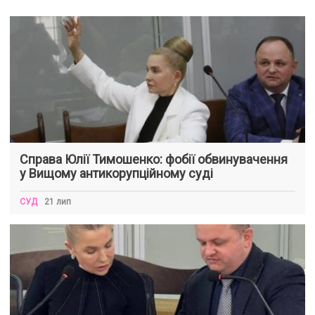
Справа Юлії Тимошенко: фобії обвинувачення
у Вищому антикорупційному суді
СУД
21 лип