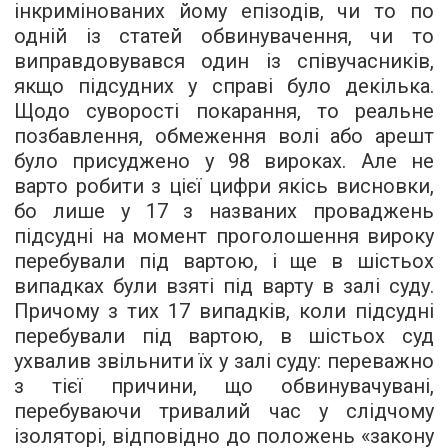
інкримінованих йому епізодів, чи то по
одній із статей обвинувачення, чи то
виправдовувався один із співучасників,
якщо підсудних у справі було декілька.
Щодо суворості покарання, то реальне
позбавлення, обмеження волі або арешт
було присуджено у 98 вироках. Але не
варто робити з цієї цифри якісь висновки,
бо лише у 17 з названих проваджень
підсудні на момент проголошення вироку
перебували під вартою, і ще в шістьох
випадках були взяті під варту в залі суду.
Причому з тих 17 випадків, коли підсудні
перебували під вартою, в шістьох суд
ухвалив звільнити їх у залі суду: переважно
з тієї причини, що обвинувачувані,
перебуваючи тривалий час у слідчому
ізоляторі, відповідно до положень «закону