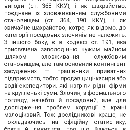
вигоди (ст. 368 ККУ), і як шахрайство,
поєднане із зловживанням службовими
становищем (ст. 364, 190 ККУ), і як
звичайне шахрайство, котре, як відомо, до
категорії посадових злочинів не належить.
З іншого боку, є в кодексі ст. 191, яка
присвячена заволодінню чужим майном
шляхом зловживання службовим
становищем, але там основний контингент
засуджених — працівники приватних
підприємств, тобто продавщиці-касири або
водії-експедитори, які нагріли рідні фірми
на кругленькі суми. Злочин, з формального
погляду, начебто й посадовий, але для
дослідження проблем корупції в країні
малоцікавий. Тож дослідникові краще, не
покладаючись на офіційну статистику,
брати й дивитися, про що йдеться в