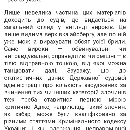
Лише невелика частина цих матеріалів
доходить до судів, де видається на
загальний огляд у вигляді вироків. Це
лише видима верхівка айсбергу, але по ній
уже можна вирахувати обсяг усієї брили.
Саме вироки — обвинувальні чи
виправдувальні, справедливі чи смішні — є
тією відправною точкою, від якої можна
танцювати далі. Зауважу, що до
статистичних даних Державної судової
адміністрації про кількість засуджених за
вчинення тих чи інших категорій злочинів
теж треба ставитися певною мірою
критично. Адже, наприклад, такий злочин,
як хабар, може бути кваліфіковано за
різними статтями Кримінального кодексу
України: і як одержання неправомірної