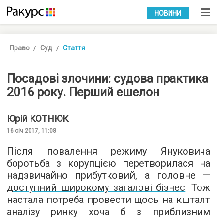
УКР
РУС
НОВИНИ
Право
Суд
Стаття
Посадові злочини: судова практика
2016 року. Перший ешелон
Юрій
КОТНЮК
16 січ 2017, 11:08
Після повалення режиму Януковича
боротьба з корупцією перетворилася на
надзвичайно прибутковий, а головне —
доступний широкому загалові бізнес
. Тож
настала потреба провести щось на кшталт
аналізу ринку хоча б з приблизним