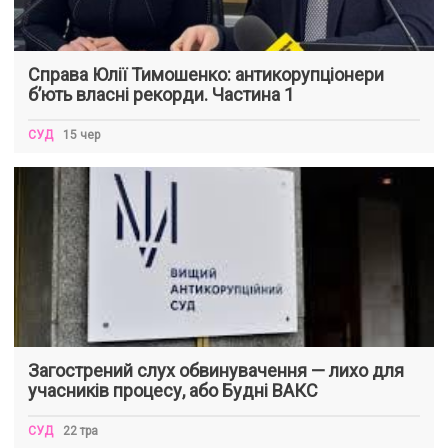
Справа Юлії Тимошенко: антикорупціонери
б’ють власні рекорди. Частина 1
СУД
15 чер
Загострений слух обвинувачення — лихо для
учасників процесу, або Будні ВАКС
СУД
22 тра