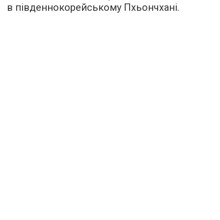
в південнокорейському Пхьончхані.