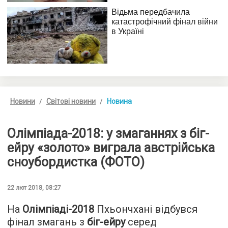
Новини
Світові новини
Новина
Олімпіада-2018: у змаганнях з біг-
ейру «золото» виграла австрійська
сноубордистка (ФОТО)
22 лют 2018, 08:27
На
Олімпіаді-2018
Пхьончхані відбувся
фінал змагань з
біг-ейру
серед