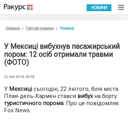
УКР
РУС
НОВИНИ
Новини
Світові новини
Новина
У Мексиці вибухнув пасажирський
пором: 12 осіб отримали травми
(ФОТО)
22 лют 2018, 08:58
У
Мексиці
сьогодні, 22 лютого, біля міста
Плая-дель-Кармен стався
вибух
на борту
туристичного порома
. Про це повідомляє
Fox News
.