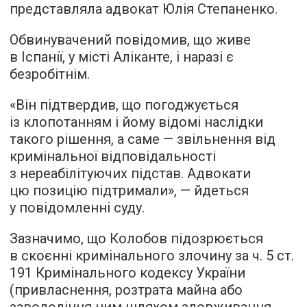
представляла адвокат Юлія Степаненко.
Обвинувачений повідомив, що живе
в Іспанії, у місті Аліканте, і наразі є
безробітнім.
«Він підтвердив, що погоджується
із клопотанням і йому відомі наслідки
такого рішення, а саме — звільнення від
кримінальної відповідальності
з нереабілітуючих підстав. Адвокати
цю позицію підтримали», — йдеться
у повідомленні суду.
Зазначимо, що Колобов підозрюється
в скоєнні кримінального злочину за ч. 5 ст.
191 Кримінального кодексу України
(привласнення, розтрата майна або
заволодіння ним шляхом зловживання