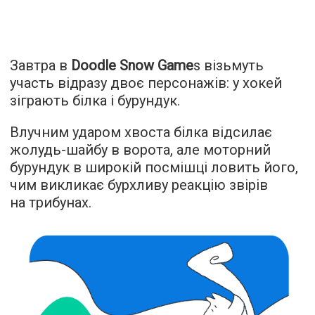
Завтра в
Doodle Snow Game
s візьмуть
участь відразу двоє персонажів: у хокей
зіграють білка і бурундук.
Влучним ударом хвоста білка відсилає
жолудь-шайбу в ворота, але моторний
бурундук в широкій посмішці ловить його,
чим викликає бурхливу реакцію звірів
на трибунах.