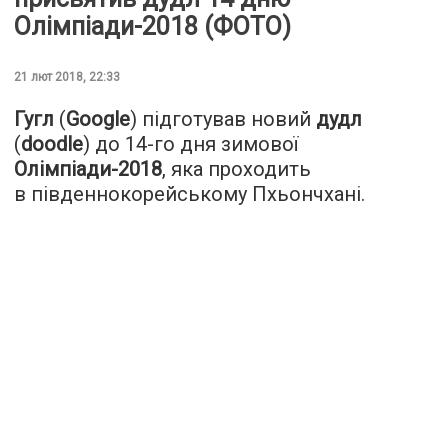
Олімпіади-2018 (ФОТО)
21 лют 2018, 22:33
Гугл
(
Google
) підготував новий
дудл
(
doodle
) до 14-го дня зимової
Олімпіади-2018
, яка проходить
в південнокорейському Пхьончхані.