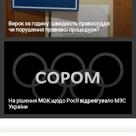
Вирок за годину: швидкість правосуддя
чи порушення правової процедури?
На рішення МОК щодо Росії відреагувало МЗС
України