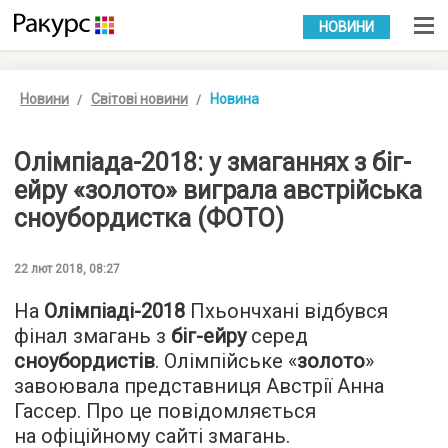
УКР
РУС
НОВИНИ
Новини
Світові новини
Новина
Олімпіада-2018: у змаганнях з біг-
ейру «золото» виграла австрійська
сноубордистка (ФОТО)
22 лют 2018, 08:27
На
Олімпіаді-2018
Пхьончхані відбувся
фінал змагань з
біг-ейру
серед
сноубордистів
. Олімпійське «
золото
»
завоювала представниця Австрії Анна
Гассер. Про це повідомляється
на офіційному сайті змагань.