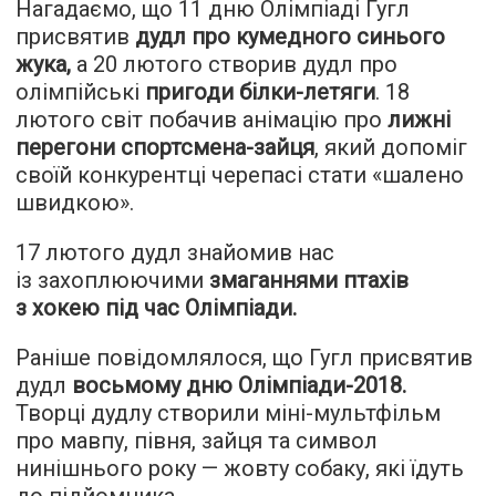
Нагадаємо, що 11 дню Олімпіаді Гугл
присвятив
дудл про кумедного синього
жука
,
а 20 лютого створив дудл про
олімпійські
пригоди білки-летяги
. 18
лютого світ побачив анімацію про
лижні
перегони спортсмена-зайця
, який допоміг
своїй конкурентці черепасі стати «шалено
швидкою».
17 лютого дудл знайомив нас
із захоплюючими
змаганнями птахів
з хокею під час Олімпіади
.
Раніше повідомлялося, що Гугл присвятив
дудл
восьмому дню Олімпіади-2018
.
Творці дудлу створили міні-мультфільм
про мавпу, півня, зайця та символ
нинішнього року — жовту собаку, які їдуть