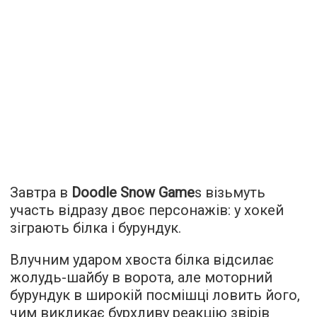
Завтра в
Doodle Snow Game
s візьмуть
участь відразу двоє персонажів: у хокей
зіграють білка і бурундук.
Влучним ударом хвоста білка відсилає
жолудь-шайбу в ворота, але моторний
бурундук в широкій посмішці ловить його,
чим викликає бурхливу реакцію звірів