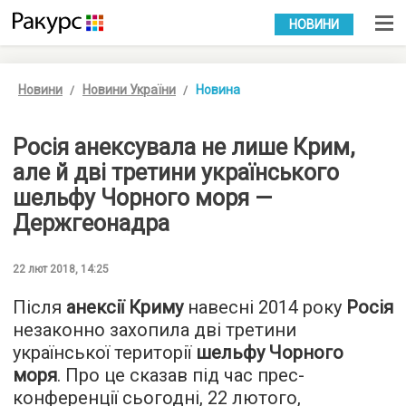
УКР
РУС
НОВИНИ
Новини
Новини України
Новина
Росія анексувала не лише Крим,
але й дві третини українського
шельфу Чорного моря —
Держгеонадра
22 лют 2018, 14:25
Після
анексії Криму
навесні 2014 року
Росія
незаконно захопила дві третини
української території
шельфу Чорного
моря
. Про це сказав під час прес-
конференції сьогодні, 22 лютого,