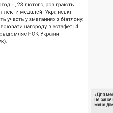
годні, 23 лютого, розіграють
плекти медалей. Українські
ь участь у змаганнях з біатлону:
воювати нагороду в естафеті 4
 повідомляє НОК України
к).
«Для мен
не означ
мене ді