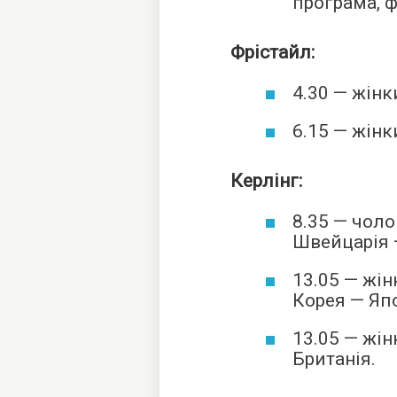
програма, ф
Фрістайл:
4.30 — жінки
6.15 — жінки
Керлінг:
8.35 — чоло
Швейцарія 
13.05 — жін
Корея — Япо
13.05 — жін
Британія.