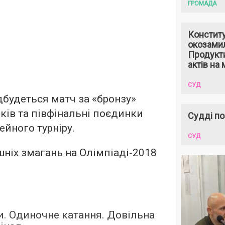
ГРОМАДА
Констит
окозами
Продукти
актів на 
СУД
дбудеться матч за «бронзу»
іків та півфінальні поєдинки
Судді по
ейного турніру.
СУД
ніх змагань на Олімпіаді-2018
и. Одиночне катання. Довільна