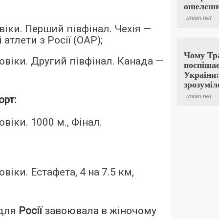
віки. Перший півфінал. Чехія —
 атлети з Росії (ОАР);
овіки. Другий півфінал. Канада —
рт:
овіки. 1000 м., Фінал.
віки. Естафета, 4 на 7.5 км,
 для
Росії
завоювала в жіночому