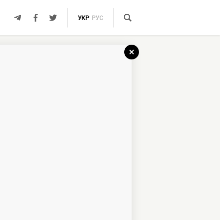
УКР
РУС