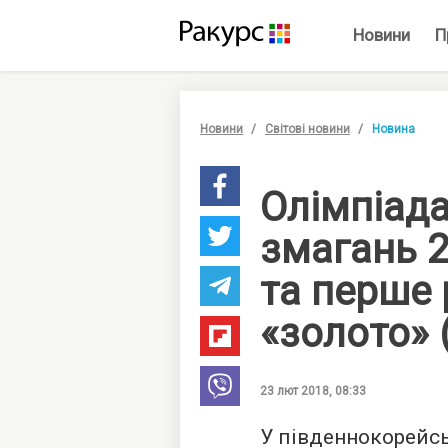
Новини
П
Новини
Світові новини
Новина
Олімпіада
змагань 
та перше 
«золото» 
23 лют 2018, 08:33
У південнокорейсь