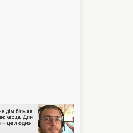
е дім більше
ає місце. Для
м — це люди»