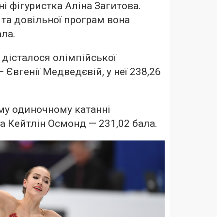
і фігуристка Аліна Загитова.
 та довільної програм вона
ала.
 дісталося олімпійської
 Євгенії Медведєвій, у неї 238,26
му одиночному катанні
 Кейтлін Осмонд — 231,02 бала.