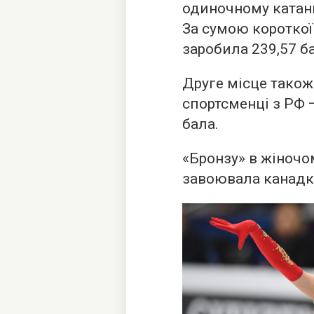
одиночному катанн
За сумою короткої
заробила 239,57 б
Друге місце також
спортсменці з РФ —
бала.
«Бронзу» в жіночо
завоювала канадка