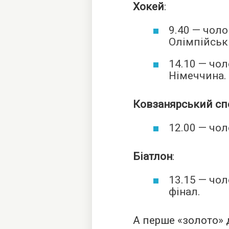
Хокей
:
9.40 — чоло
Олімпійські
14.10 — чол
Німеччина.
Ковзанярський спо
12.00 — чол
Біатлон
:
13.15 — чоло
фінал.
А перше «золото»