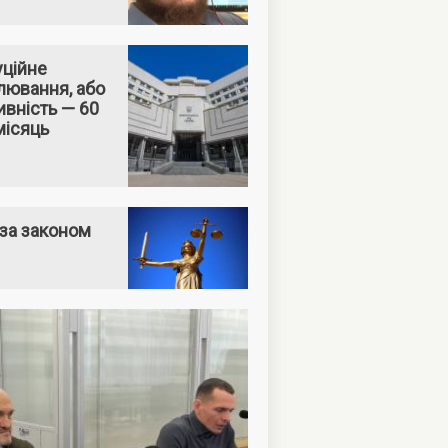
уційне
лювання, або
вність — 60
місяць
за законом