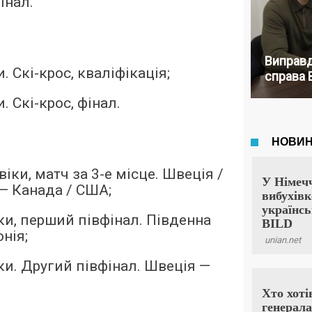
інал.
Виправд
. Скі-крос, кваліфікація;
справа 
. Скі-крос, фінал.
віки, матч за 3-е місце. Швеція /
— Канада / США;
ки, перший півфінал. Південна
нія;
ки. Другий півфінал. Швеція —