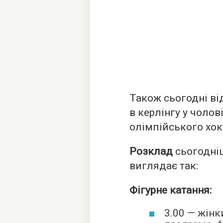
Також сьогодні ві
в керлінгу у чолов
олімпійського хок
Розклад
сьогодніш
виглядає так:
Фігурне катання:
3.00 — жінк