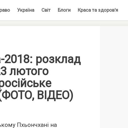
раво
Україна
Світ
Блоги
Краса та здоров'я
-2018: розклад
23 лютого
російське
(ФОТО, ВІДЕО)
кому Пхьончхані на