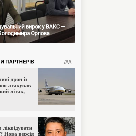
увальний вирок у ВАКС —
Володимира Орлова