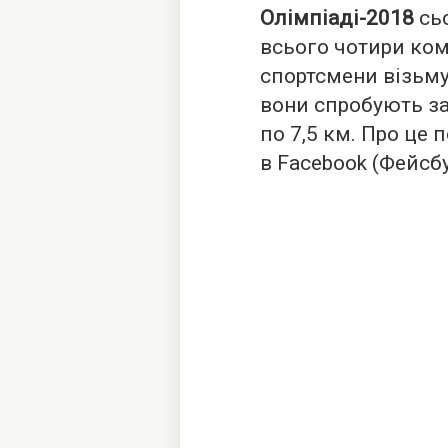
Олімпіаді-2018
сьо
всього чотири ком
спортсмени візьмут
вони спробують за
по 7,5 км. Про це
в Facebook (Фейсбу