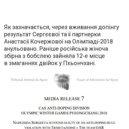
Як зазначається, через вживання допінгу
результат Сергєєвої та її партнерки
Анастасії Кочержової на Олімпіаді-2018
анульовано. Раніше російська жіноча
збірна з бобслею зайняла 12-е місце
в змаганнях двійок у Пхьончхані.