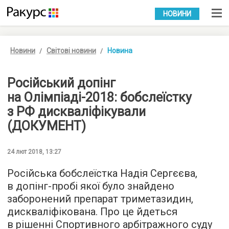
УКР
РУС
НОВИНИ
Новини
Світові новини
Новина
Російський допінг
на Олімпіаді-2018: бобслеїстку
з РФ дискваліфікували
(ДОКУМЕНТ)
24 лют 2018, 13:27
Російська бобслеїстка Надія Сергєєва,
в допінг-пробі якої було знайдено
заборонений препарат триметазидин,
дискваліфікована. Про це йдеться
в рішенні Спортивного арбітражного суду