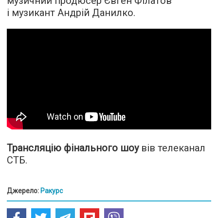
музичний продюсер Євген Філатов
і музикант Андрій Данилко.
Трансляцію фінального шоу
вів телеканал
СТБ.
Джерело:
Ракурс