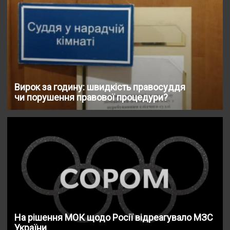
Вирок за годину: швидкість правосуддя
чи порушення правової процедури?
На рішення МОК щодо Росії відреагувало МЗС
України