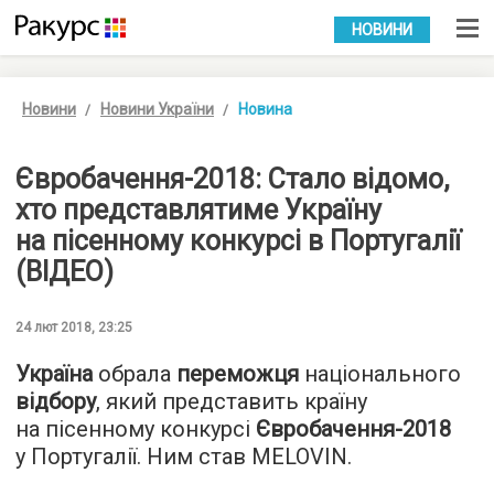
УКР
РУС
НОВИНИ
Новини
Новини України
Новина
Євробачення-2018: Стало відомо,
хто представлятиме Україну
на пісенному конкурсі в Португалії
(ВІДЕО)
24 лют 2018, 23:25
Україна
обрала
переможця
національного
відбору
, який представить країну
на пісенному конкурсі
Євробачення-2018
у Португалії. Ним став MELOVIN.