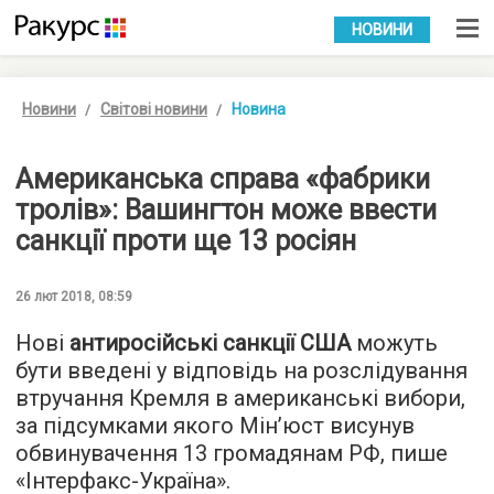
УКР
РУС
НОВИНИ
Новини
Світові новини
Новина
Американська справа «фабрики
тролів»: Вашингтон може ввести
санкції проти ще 13 росіян
26 лют 2018, 08:59
Нові
антиросійські санкції США
можуть
бути введені у відповідь на розслідування
втручання Кремля в американські вибори,
за підсумками якого Мін’юст висунув
обвинувачення 13 громадянам РФ, пише
«
Інтерфакс-Україна
».