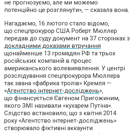
не прогнозуємо, але ми можемо
потенційно це розглянути», — сказала вона.
Нагадаємо, 16 лютого стало відомо,
що спецпрокурор США Роберт Мюллер
передав до суду документ на 37 сторінках з
докладними доказами втручання
щонайменше 13 громадян РФ та трьох
російських компаній в процес
американського волевиявлення. У центрі
розслідування спецпрокурора Мюллера
так звана «фабрика тролів» Кремля —
«
Агентство інтернет-досліджен
ь
»,
що фінансується Євгеном Пригожиним,
якого ЗМІ називали «кухарем Путіна».
Слідство встановило, що з квітня 2014
року «Агентство інтернет-досліджень»
створювало фіктивні аккаунти