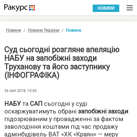
УКР
РУС
НОВИНИ
Новини
Новини України
Новина
Суд сьогодні розгляне апеляцію
НАБУ на запобіжні заходи
Труханову та його заступнику
(ІНФОГРАФІКА)
26 лют 2018, 15:05
НАБУ
та
САП
сьогодні у суді
оскаржуватимуть обрані
запобіжні заходи
підозрюваним у провадженні за фактом
заволодіння коштами під час продажу
адмінбудівель ВАТ «ХК «Краян» — меру