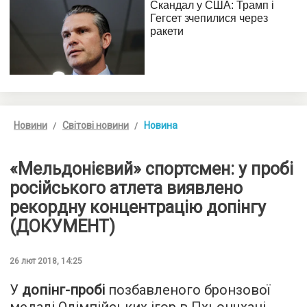
Новини
Світові новини
Новина
«Мельдонієвий» спортсмен: у пробі
російського атлета виявлено
рекордну концентрацію допінгу
(ДОКУМЕНТ)
26 лют 2018, 14:25
У
допінг-пробі
позбавленого бронзової
медалі Олімпійських ігор в Пхьончхані