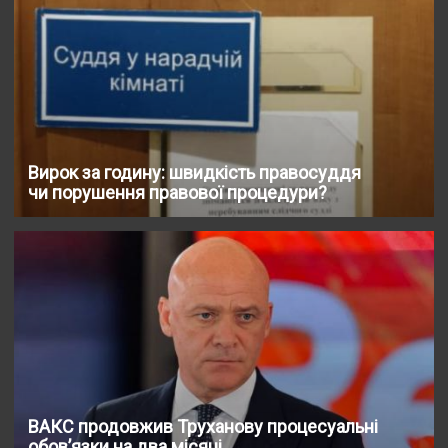
Вирок за годину: швидкість правосуддя
чи порушення правової процедури?
ВАКС продовжив Труханову процесуальні
обов’язки на два місяці