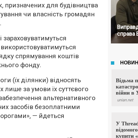
, призначених для будівництва
стування чи власність громадян
.
Виправд
справа 
і зараховуватимуться
 використовуватимуться
рядку спрямування коштів
нього фонду.
оги (їх ділянки) відносять
х лише за умови їх суттєвого
 забезпечення альтернативного
них засобів безоплатними
орогами», — йдеться