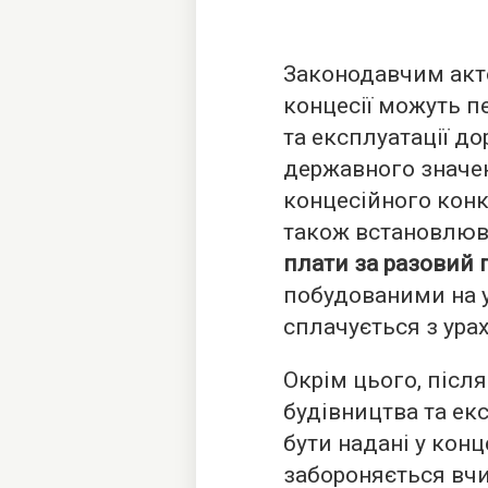
Законодавчим акт
концесії можуть п
та експлуатації д
державного значе
концесійного кон
також встановлю
плати за разовий 
побудованими на у
сплачується з урах
Окрім цього, післ
будівництва та екс
бути надані у кон
забороняється вчи