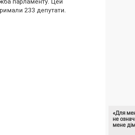
жба парламенту. Цей
римали 233 депутати.
«Для мен
не означ
мене ді