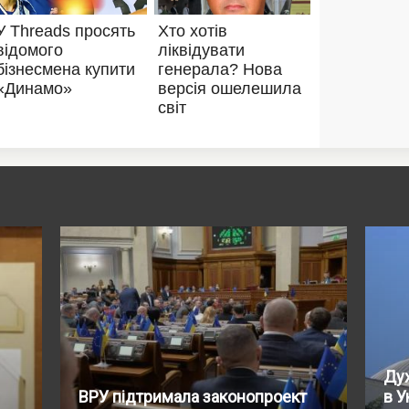
Дух
ВРУ підтримала законопроект
в У