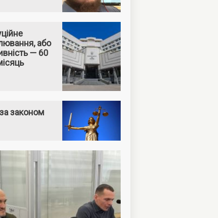
уційне
лювання, або
вність — 60
місяць
за законом