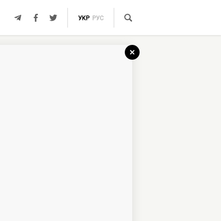
УКР
РУС