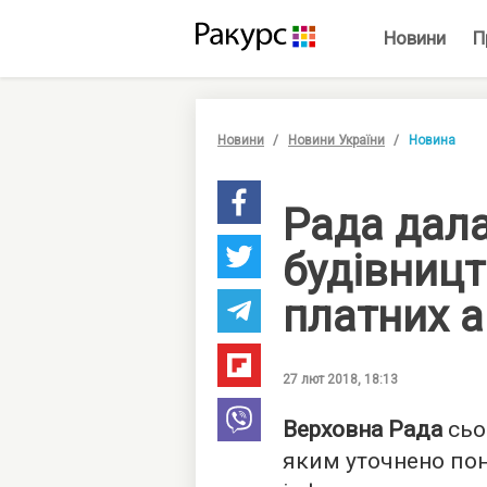
Новини
П
Новини
Новини України
Новина
Рада дала
будівниц
платних а
27 лют 2018, 18:13
Верховна Рада
сьо
яким уточнено пон