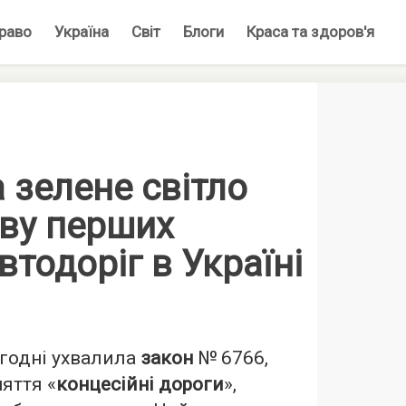
раво
Україна
Світ
Блоги
Краса та здоров'я
 зелене світло
тву перших
втодоріг в Україні
годні ухвалила
закон
№ 6766,
яття «
концесійні дороги
»,