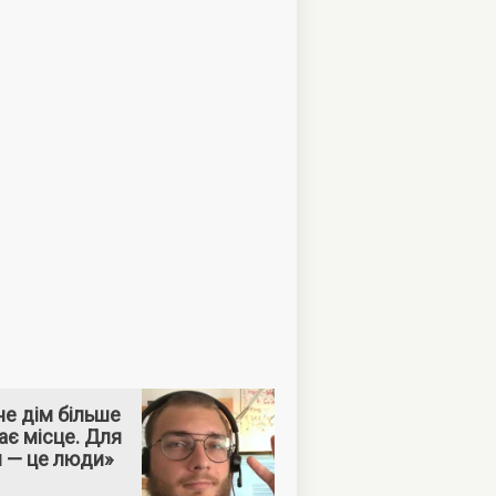
е дім більше
ає місце. Для
м — це люди»