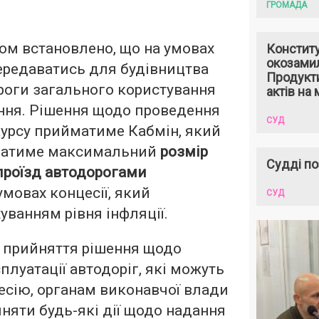
ГРОМАДА
ом встановлено, що на умовах
Констит
окозами
ередаватись для будівництва
Продукти
ороги загального користування
актів на 
ння. Рішення щодо проведення
СУД
курсу прийматиме Кабмін, який
ватиме максимальний
розмір
Судді по
проїзд автодорогами
мовах концесії, який
СУД
уванням рівня інфляції.
я прийняття рішення щодо
плуатації автодоріг, які можуть
цесію, органам виконавчої влади
няти будь-які дії щодо надання