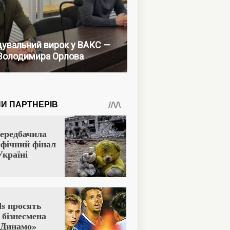
увальний вирок у ВАКС —
Володимира Орлова