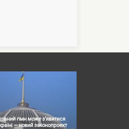
овний гімн може з’явитися
країні — новий законопроект