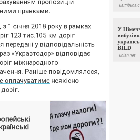
урахуванням пропозицій
чними правками.
з 1 січня 2018 року в рамках
ріг 123 тис.105 км доріг
я передані у відповідальність
араз «Укравтодор» відповідає
доріг міжнародного
начення. Раніше повідомлялося,
не оплачуватиме
неякісно
доріг.
ропейські
країнські