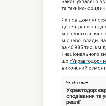
Закон ухвалено з 
та техніко-юриди
Як повідомлялося, 
децентралізації до
місцевого значенн
місцевої влади. З
за 46,985 тис. км 
і національного з
що
«Укравтодор» 
виконаний ремонт 
Читайте також
Укравтодор: єв
сподівання та у
реалії