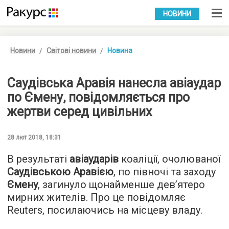
УКР
РУС
НОВИНИ
Новини
Світові новини
Новина
Саудівська Аравія нанесла авіаудар
по Ємену, повідомляється про
жертви серед цивільних
28 лют 2018, 18:31
В результаті
авіаударів
коаліції, очолюваної
Саудівською Аравією
, по півночі та заходу
Ємену
, загинуло щонайменше дев’ятеро
мирних жителів. Про це повідомляє
Reuters
, посилаючись на місцеву владу.