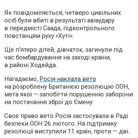
Як повідомляється, четверо цивільних
осіб були вбиті в результаті авіаудару
в передмісті Саада, підконтрольного
повстанцям руху «Хуті».
Ще п’ятеро дітей, дівчаток, загинули під
час бомбардування на заході країни,
в районі Ходейда.
Нагадаємо,
Росія наклала вето
на розроблену Британією резолюцію ООН,
мета якої — запобігти порушенню заборони
на постачання зброї до Ємену
Своє право вето Росія застосувала в Раді
безпеки ООН 26 лютого. На підтримку
резолюції виступили 11 країн, проти — дві.