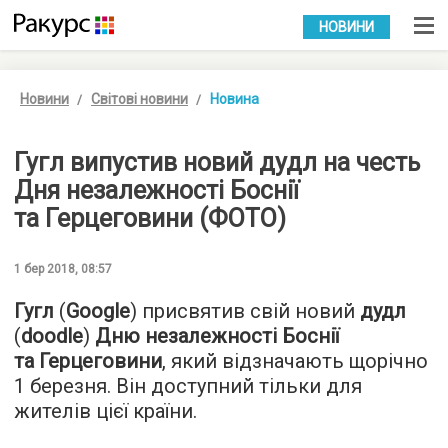
УКР
РУС
НОВИНИ
Новини
Світові новини
Новина
Гугл випустив новий дудл на честь
Дня незалежності Боснії
та Герцеговини (ФОТО)
1 бер 2018, 08:57
Гугл
(
Google
) присвятив свій новий
дудл
(
doodle
)
Дню незалежності Боснії
та Герцеговини
, який відзначають щорічно
1 березня. Він доступний тільки для
жителів цієї країни.