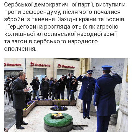
Сербської демократичної партії, виступили
проти референдуму, після чого почалися
збройні зіткнення. Західні країни та Боснія
і Герцеговина розглядають їх як агресію
колишньої югославської народної армії
та загонів сербського народного
ополчення.