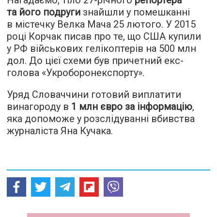
Нагадаємо, тіло 27-річного
репортера
та його подруги
знайшли у помешканні
в містечку Велка Мача 25 лютого. У 2015
році Корчак писав про те, що США купили
у РФ військових гелікоптерів на 500 млн
дол. До цієї схеми був причетний екс-
голова «Укроборонекспорту».
Уряд Словаччини готовий виплатити
винагороду в
1 млн євро за інформацію
,
яка допоможе у розслідуванні вбивства
журналіста Яна Кучака.