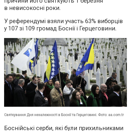
причини його святкують 1 березня
в невисокосні роки.
У референдумі взяли участь 63% виборців
у 107 зі 109 громад Боснії і Герцеговини.
Святкування Дня незалежності в Боснії та Герцеговині. Фото: aa.com.tr
Боснійські серби, які були прихильниками