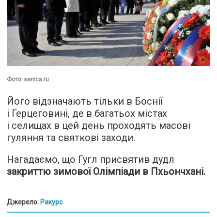
Фото: senica.ru
Його відзначають тільки в Боснії
і Герцеговині, де в багатьох містах
і селищах в цей день проходять масові
гуляння та святкові заходи.
Нагадаємо, що Гугл присвятив дудл
закриттю зимової Олімпіади в Пхьончхані.
Джерело:
Ракурс