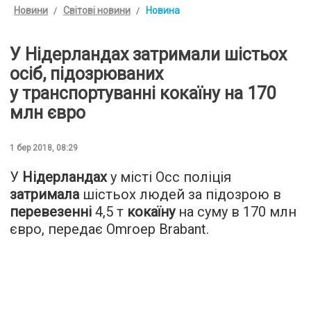
Новини
Світові новини
Новина
У Нідерландах затримали шістьох
осіб, підозрюваних
у транспортуванні кокаїну на 170
млн євро
1 бер 2018, 08:29
У
Нідерландах
у місті Осс поліція
затримала
шістьох людей за підозрою в
перевезенні
4,5 т
кокаїну
на суму в 170 млн
євро, передає
Omroep Brabant
.