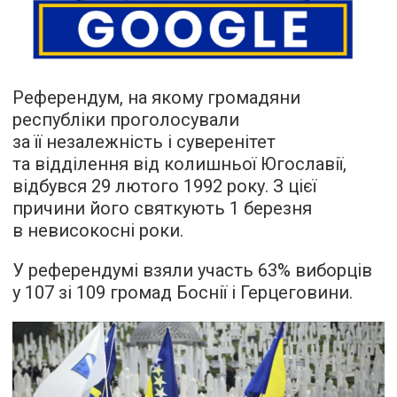
Референдум, на якому громадяни
республіки проголосували
за її незалежність і суверенітет
та відділення від колишньої Югославії,
відбувся 29 лютого 1992 року. З цієї
причини його святкують 1 березня
в невисокосні роки.
У референдумі взяли участь 63% виборців
у 107 зі 109 громад Боснії і Герцеговини.