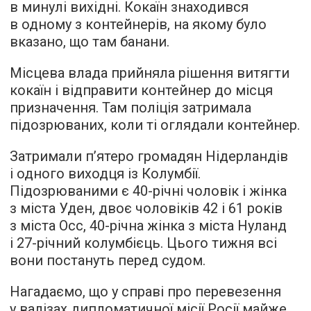
в минулі вихідні. Кокаїн знаходився
в одному з контейнерів, на якому було
вказано, що там банани.
Місцева влада прийняла рішення витягти
кокаїн і відправити контейнер до місця
призначення. Там поліція затримала
підозрюваних, коли ті оглядали контейнер.
Затримали п’ятеро громадян Нідерландів
і одного виходця із Колумбії.
Підозрюваними є 40-річні чоловік і жінка
з міста Уден, двоє чоловіків 42 і 61 років
з міста Осс, 40-річна жінка з міста Нуланд
і 27-річний колумбієць. Цього тижня всі
вони постануть перед судом.
Нагадаємо, що у справі про перевезення
у валізах дипломатичної місії Росії майже