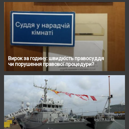
Вирок за годину: швидкість правосуддя
чи порушення правової процедури?