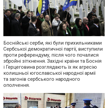
Боснійські серби, які були прихильниками
Сербської демократичної партії, виступили
проти референдуму, після чого почалися
збройні зіткнення. Західні країни та Боснія
і Герцеговина розглядають їх як агресію
колишньої югославської народної армії
та загонів сербського народного
ополчення.