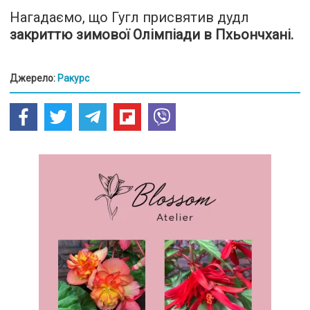
Нагадаємо, що Гугл присвятив дудл
закриттю зимової Олімпіади в Пхьончхані.
Джерело:
Ракурс