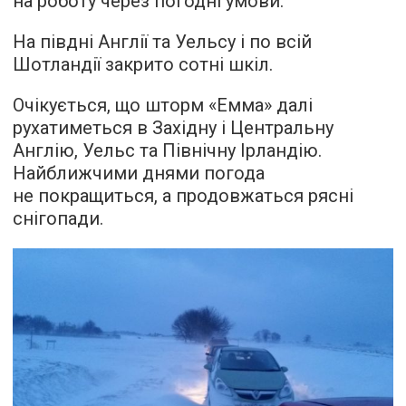
на роботу через погодні умови.
На півдні Англії та Уельсу і по всій
Шотландії закрито сотні шкіл.
Очікується, що шторм «Емма» далі
рухатиметься в Західну і Центральну
Англію, Уельс та Північну Ірландію.
Найближчими днями погода
не покращиться, а продовжаться рясні
снігопади.