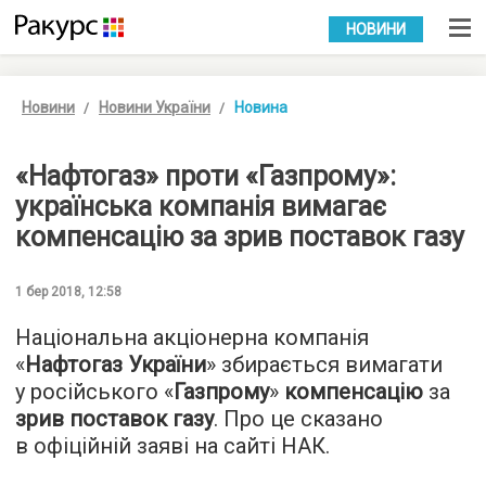
УКР
РУС
НОВИНИ
Новини
Новини України
Новина
«Нафтогаз» проти «Газпрому»:
українська компанія вимагає
компенсацію за зрив поставок газу
1 бер 2018, 12:58
Національна акціонерна компанія
«
Нафтогаз України
» збирається вимагати
у російського «
Газпрому
»
компенсацію
за
зрив поставок газу
. Про це сказано
в офіційній заяві на сайті НАК.