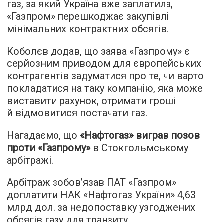
газ, за ​​який Україна вже заплатила,
«Газпром» перешкоджає закупівлі
мінімальних контрактних обсягів.
Коболєв додав, що заява «Газпрому» є
серйозним приводом для європейських
контрагентів задуматися про те, чи варто
покладатися на таку компанію, яка може
виставити рахунок, отримати гроші
й відмовитися постачати газ.
Нагадаємо, що
«Нафтогаз» виграв позов
проти «Газпрому»
в Стокгольмському
арбітражі.
Арбітраж зобов’язав ПАТ «Газпром»
доплатити НАК «Нафтогаз України» 4,63
млрд дол. за недопоставку узгоджених
обсягів газу для транзиту.