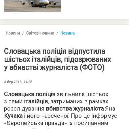
Новини
Світові новини
Новина
Словацька поліція відпустила
шістьох італійців, підозрюваних
у вбивстві журналіста (ФОТО)
3 бер 2018, 14:25
Словацька поліція
звільнила шістьох
з семи
італійців
, затриманих в рамках
розслідування
вбивства журналіста
Яна
Кучака
і його нареченої. Про це інформує
«
Європейська правда
» із посиланням