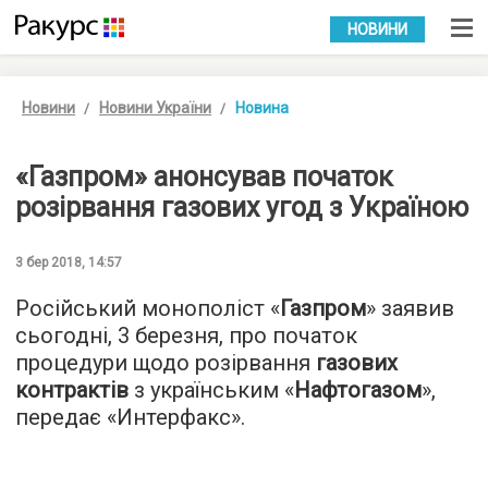
УКР
РУС
НОВИНИ
Новини
Новини України
Новина
«Газпром» анонсував початок
розірвання газових угод з Україною
3 бер 2018, 14:57
Російський монополіст «
Газпром
» заявив
сьогодні, 3 березня, про початок
процедури щодо розірвання
газових
контрактів
з українським «
Нафтогазом
»,
передає «
Интерфакс
».