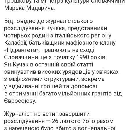
Трошкову та міністра культури Словаччини
Марека Мадарича.
Відповідно до журналістського
розслідування Кучака, представники
чотирьох родин з італійського регіону
Калабрії, батьківщини мафіозного клану
«Ндрангета», працюють на сході
Словаччини ще з початку 1990 років.
Ян Кучак в останній своїй статті
звинуватив високих урядовців у зв’язках
з мафіозними структурами, зокрема
у відмиванні грошей та допомозі
в отриманні багатомільйонних грантів від
Євросоюзу.
Журналіст не встиг завершити
розслідування — 26 лютого його разом
з нареченою було вбито з вогнепальної