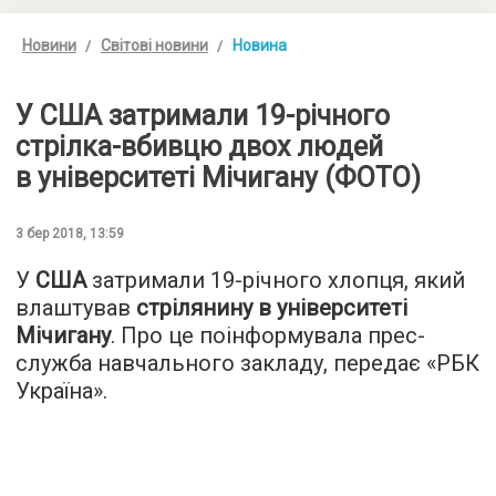
Новини
Світові новини
Новина
У США затримали 19-річного
стрілка-вбивцю двох людей
в університеті Мічигану (ФОТО)
3 бер 2018, 13:59
У
США
затримали 19-річного хлопця, який
влаштував
стрілянину в університеті
Мічигану
. Про це поінформувала прес-
служба навчального закладу, передає «
РБК
Україна
».