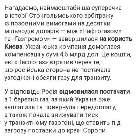
Нагадаємо, наймасштабніша суперечка
в історії Стокгольмського арбітражу
із позовними вимогами на десятки
мільярдів доларів — між «Нафтогазом»
та «Газпромом» — завершилася
на користь
Києва
.
Українська компанія домоглася
компенсації у сумі 4,6 млрд дол. Це кошти,
які «Нафтогаз» втратив через те,
що російська сторона не постачала
узгоджені обсяги газу для транзиту.
У відповідь Росія
відмовилася постачати
з 1 березня газ, за який Україна вже
заплатила та повернула передоплату,
а також почала знижувати тиск
у транзитному газогоні, що ставить під
загрозу поставки до країн Європи.