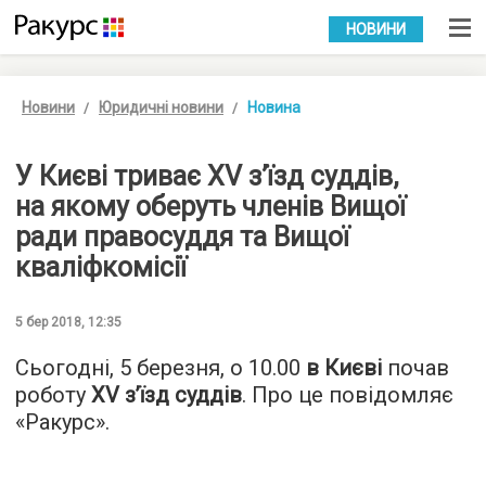
УКР
РУС
НОВИНИ
Новини
Юридичні новини
Новина
У Києві триває XV з’їзд суддів,
на якому оберуть членів Вищої
ради правосуддя та Вищої
кваліфкомісії
5 бер 2018, 12:35
Сьогодні, 5 березня, о 10.00
в Києві
почав
роботу
XV з’їзд суддів
. Про це повідомляє
«Ракурс».