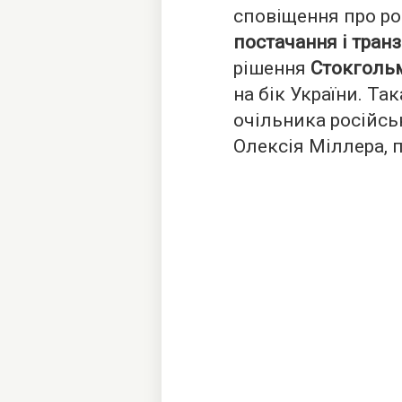
сповіщення про ро
постачання і транз
рішення
Стокгольм
на бік України. Та
очільника російсь
Олексія Міллера, 