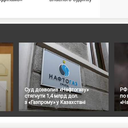
Суд дозволив «Нафтогазу»
РФ
стягнути 1,4 млрд дол.
по 
з «Газпрому» у Казахстані
«На