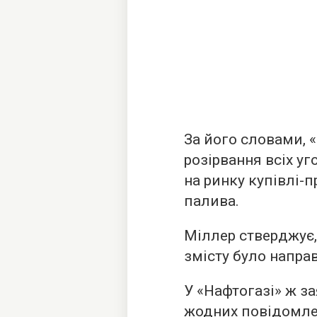
За його словами, 
розірвання всіх уг
на ринку купівлі-
палива.
Міллер стверджує,
змісту було направ
У «Нафтогазі» ж з
жодних повідомле