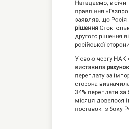
Нагадаємо, в січн
правління «Газпр
заявляв, що Росія
рішення
Стокгольм
другого рішення в
російської сторони
У свою чергу НАК 
виставила
рахунок
переплату за імпор
сторона визначил
34% переплати за 
місяця довелося і
поставок із боку Р