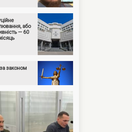
уційне
лювання, або
вність — 60
місяць
за законом