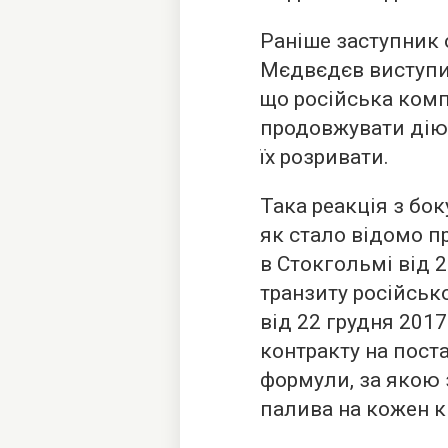
Раніше заступник
Мєдвєдєв виступив
що російська комп
продовжувати дію 
їх розривати.
Така реакція з бок
як стало відомо п
в Стокгольмі від 
транзиту російськ
від 22 грудня 2017
контракту на поста
формули, за якою 
палива на кожен к