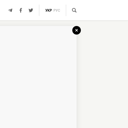
УКР
РУС