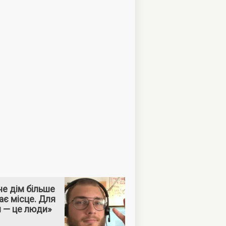
е дім більше
ає місце. Для
м — це люди»