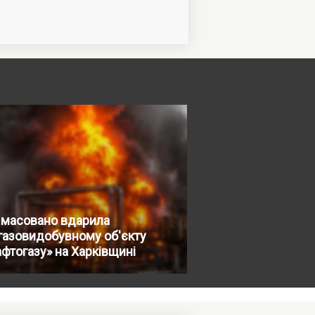
 масовано вдарила
газовидобувному об'єкту
фтогазу» на Харківщині