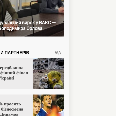
увальний вирок у ВАКС —
Володимира Орлова