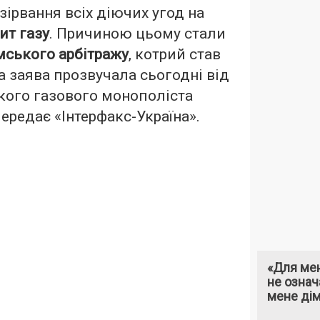
зірвання всіх діючих угод на
ит газу
. Причиною цьому стали
ського арбітражу
, котрий став
ка заява прозвучала сьогодні від
кого газового монополіста
передає «
Інтерфакс-Україна
».
«Для мен
не означ
мене ді