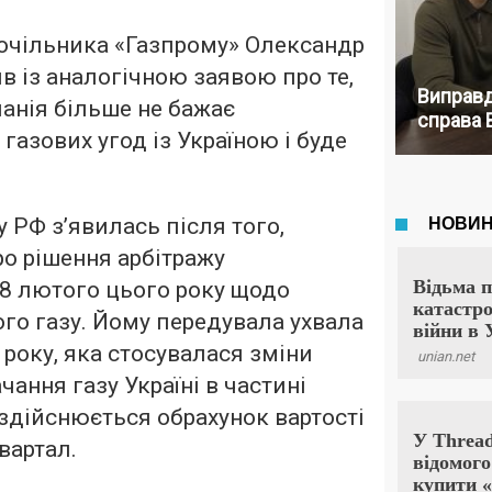
 очільника «Газпрому» Олександр
 із аналогічною заявою про те,
Виправд
анія більше не бажає
справа 
газових угод із Україною і буде
у РФ з’явилась після того,
ро рішення арбітражу
28 лютого цього року щодо
ого газу. Йому передувала ухвала
 року, яка стосувалася зміни
чання газу Україні в частині
здійснюється обрахунок вартості
вартал.