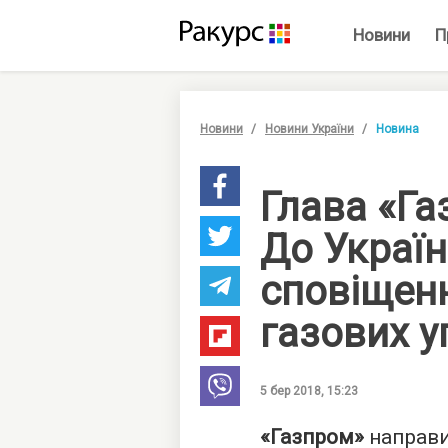
Новини
П
Новини
Новини України
Новина
Глава «Га
До Україн
сповіщен
газових у
5 бер 2018, 15:23
«Газпром»
направ