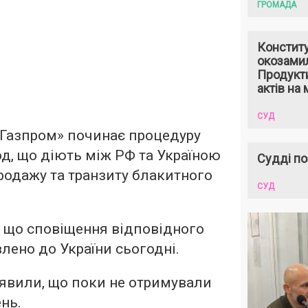
ГРОМАДА
Констит
окозами
Продукти
актів на 
СУД
«Газпром» починає процедуру
од, що діють між РФ та Україною
Судді по
продажу та транзиту блакитного
СУД
 що сповіщення відповідного
лено до України сьогодні.
аявили, що поки не отримували
нь.