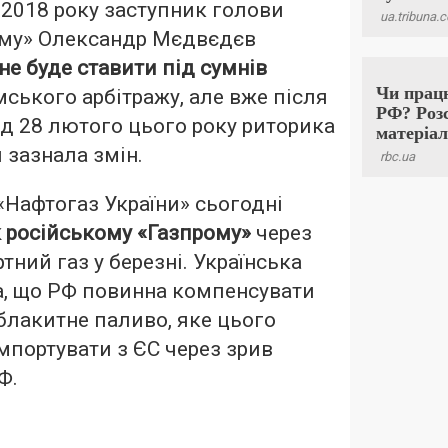
і 2018 року заступник голови
ому» Олександр Мєдвєдєв
не буде ставити під сумнів
ського арбітражу, але вже після
ід 28 лютого цього року риторика
 зазнала змін.
«Нафтогаз України» сьогодні
 російському «Газпрому»
через
тний газ у березні. Українська
а, що РФ повинна компенсувати
блакитне паливо, яке цього
мпортувати з ЄС через зрив
Ф.