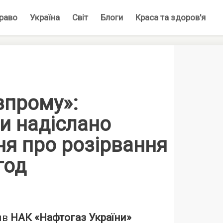
раво
Україна
Світ
Блоги
Краса та здоров'я
зпрому»:
и надіслано
ня про розірвання
год
ив
НАК «Нафтогаз України»