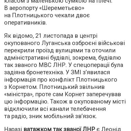
класом з маленькою сумкою на плечі.
В аеропорту «Шереметьєво»
на Плотницького чекали двоє
оперативників.
Як відомо, 21 листопада в центрі
окупованого Луганська озброєні військові
перекрили проїзд вулицями та оточили
адміністративні будівлі, зокрема, будівлю
так званого МВС ЛНР. У спецоперації була
задіяна бронетехніка. У ЗМІ з’явилася
інформація про конфлікт Плотницького
з Корнетом. Плотницький звільнив
«міністра», проте сам Корнет заперечував
цю інформацію. Також в окупованому місті
відключили всі канали телебачення
та радіо, зник мобільний зв’язок.
Наразі
ватажком так званої ЛНР
є Леонід