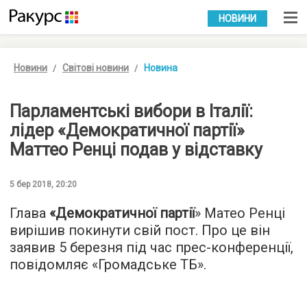
УКР
РУС
НОВИНИ
Новини
Світові новини
Новина
Парламентські вибори в Італії:
лідер «Демократичної партії»
Маттео Ренці подав у відставку
5 бер 2018, 20:20
Глава
«Демократичної партії
» Матео Ренці
вирішив покинути свій пост. Про це він
заявив 5 березня під час прес-конференції,
повідомляє «
Громадське ТБ
».