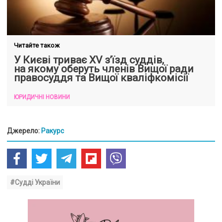
Читайте також
У Києві триває XV з’їзд суддів,
на якому оберуть членів Вищої ради
правосуддя та Вищої кваліфкомісії
ЮРИДИЧНІ НОВИНИ
Джерело:
Ракурс
#Судді України