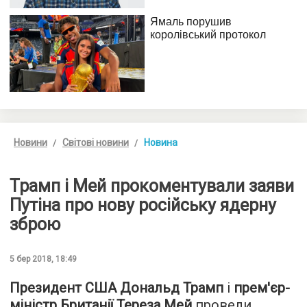
Новини
Світові новини
Новина
Трамп і Мей прокоментували заяви
Путіна про нову російську ядерну
зброю
5 бер 2018, 18:49
Президент США Дональд Трамп
і
прем'єр-
міністр Британії Тереза Мей
провели