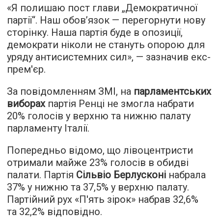
«Я полишаю пост глави „Демократичної
партії“. Наш обов’язок — перегорнути нову
сторінку. Наша партія буде в опозиції,
демократи ніколи не стануть опорою для
уряду антисистемних сил», — зазначив екс-
прем'єр.
За повідомленням ЗМІ, на
парламентських
виборах
партія Ренці не змогла набрати
20% голосів у верхню та нижню палату
парламенту Італії.
Попередньо відомо, що лівоцентристи
отримали майже 23% голосів в обидві
палати. Партія
Сільвіо Берлусконі
набрала
37% у нижню та 37,5% у верхню палату.
Партійний рух «П'ять зірок» набрав 32,6%
та 32,2% відповідно.