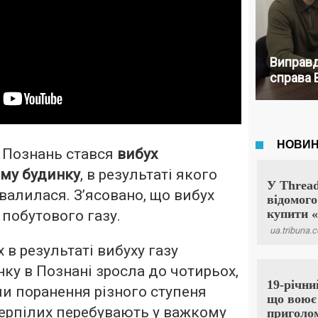
Виправд
справа 
і Познань стався
вибух
ому будинку
, в результаті якого
валилася. З’ясовано, що вибух
 побутового газу.
 в результаті вибуху газу
ку в Познані зросла до чотирьох,
ли поранення різного ступеня
терпілих перебувають у важкому