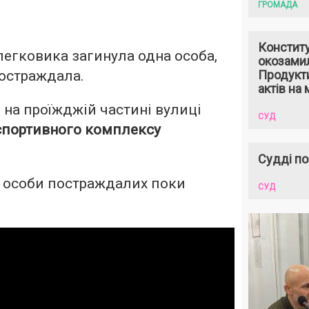
ГРОМАДА
Констит
легковика загинула одна особа,
окозами
остраждала.
Продукти
актів на 
 на проїжджій частині вулиці
СУД
спортивного комплексу
Судді по
а особи постраждалих поки
СУД