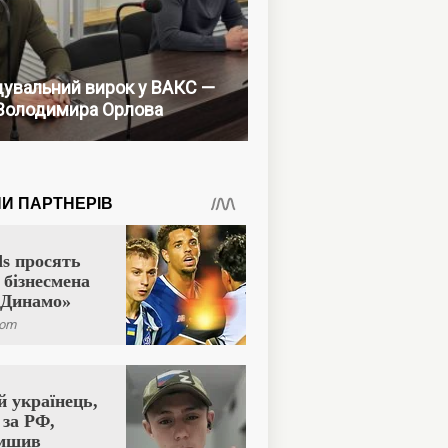
увальний вирок у ВАКС —
Володимира Орлова