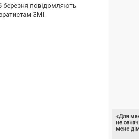
 5 березня повідомляють
аратистам ЗМІ.
«Для мен
не означ
мене ді