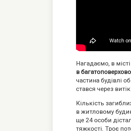
Нагадаємо, в міст
в багатоповерхов
частина будівлі об
стався через витік
Кількість загиблих
в житловому будин
ще 24 особи діста
тяжкості. Троє по