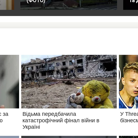
(ФОТО)
та