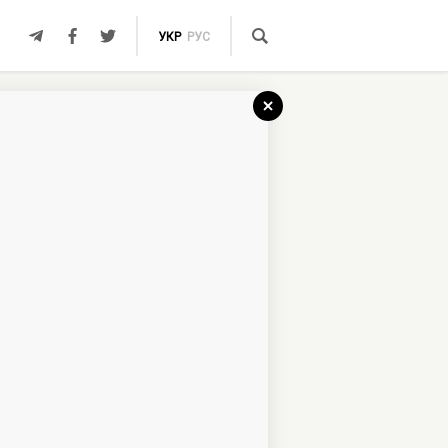
УКР
РУС