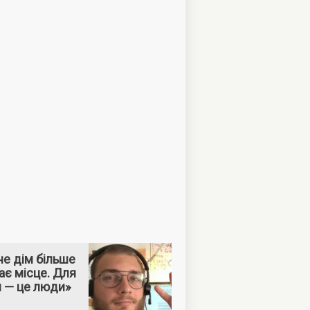
е дім більше
ає місце. Для
м — це люди»