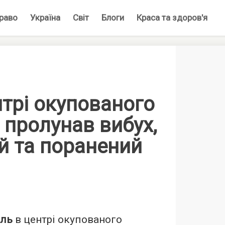
раво
Україна
Світ
Блоги
Краса та здоров'я
нтрі окупованого
пролунав вибух,
й та поранений
іль
в центрі окупованого