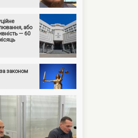
уційне
лювання, або
вність — 60
місяць
за законом