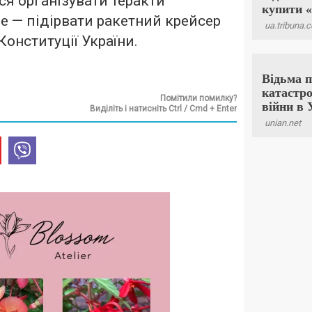
ся організувати теракти
ме — підірвати ракетний крейсер
Конституції України.
Помітили помилку?
Виділіть і натисніть Ctrl / Cmd + Enter