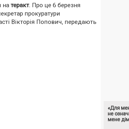
и на
теракт
. Про це 6 березня
екретар прокуратури
асті Вікторія Попович, передають
«Для мен
не означ
мене ді