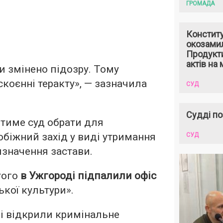
ГРОМАДА
Констит
окозами
Продукти
актів на 
и змінено підозру. Тому
скоєнні теракту», — зазначила
СУД
Судді по
тиме суд обрати для
біжний захід у виді утримання
СУД
изначення застави.
того
в Ужгороді підпалили офіс
ької культури».
і відкрили кримінальне