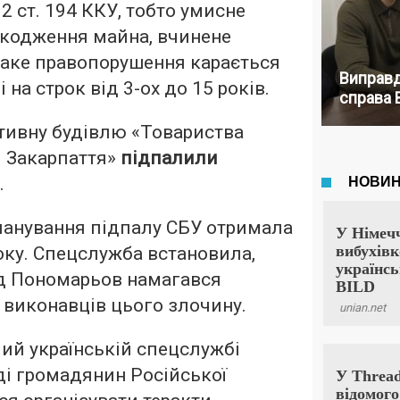
2 ст. 194 ККУ, тобто умисне
кодження майна, вчинене
Таке правопорушення карається
Виправд
на строк від 3-ох до 15 років.
справа 
тивну будівлю «Товариства
и Закарпаття»
підпалили
.
ланування підпалу СБУ отримала
року. Спецслужба встановила,
д Пономарьов намагався
і виконавців цього злочину.
ий українській спецслужбі
оді громадянин Російської