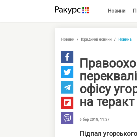
Новини
П
Новини
Юридичні новини
Новина
Правоохо
переквалі
офісу уго
на теракт
6 бер 2018, 11:37
Підпал угорського