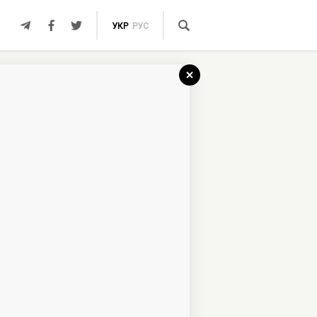
УКР
РУС