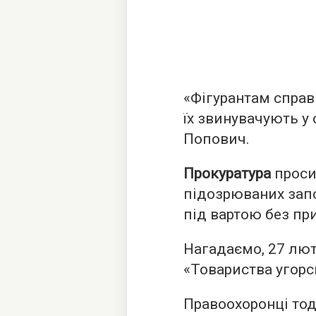
«Фігурантам справ
їх звинувачують у 
Попович.
Прокуратура
проси
підозрюваних запо
під вартою без пр
Нагадаємо, 27 лю
«Товариства угорс
Правоохоронці тод