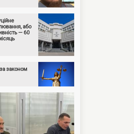
уційне
лювання, або
вність — 60
місяць
за законом