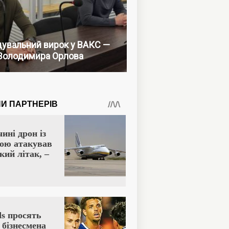
увальний вирок у ВАКС —
Володимира Орлова