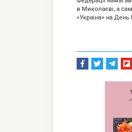
Федерації намагав
в Миколаєві, а са
«Україна» на День 