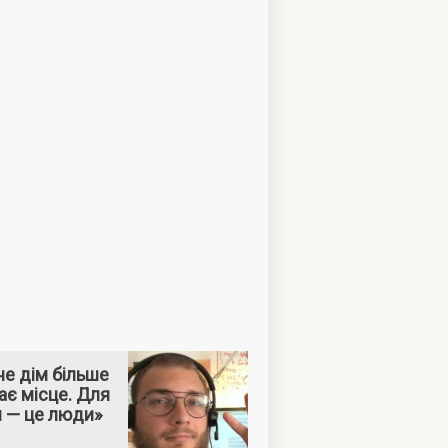
е дім більше
ає місце. Для
м — це люди»