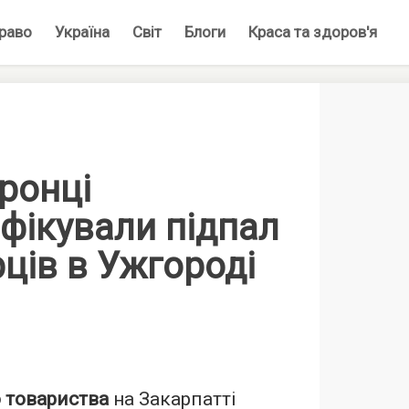
раво
Україна
Світ
Блоги
Краса та здоров'я
ронці
фікували підпал
рців в Ужгороді
 товариства
на Закарпатті