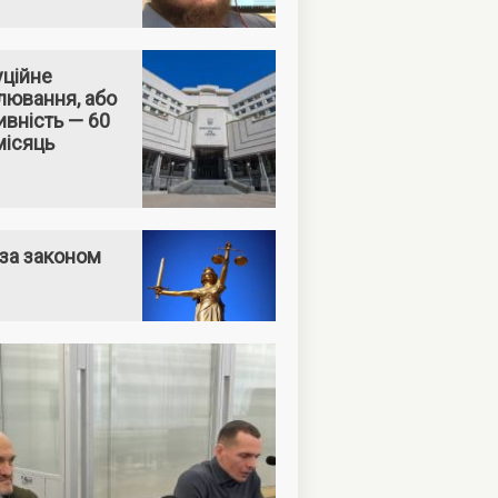
уційне
лювання, або
вність — 60
місяць
за законом