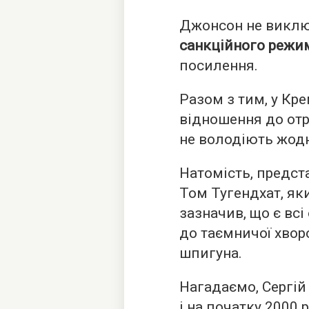
Джонсон не виклю
санкційного режи
посилення.
Разом з тим, у Кр
відношення до отр
не володіють жод
Натомість, предст
Том Тугендхат, як
зазначив, що є всі
до таємничої хво
шпигуна.
Нагадаємо, Сергій
і на початку 2000 