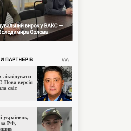
увальний вирок у ВАКС —
Володимира Орлова