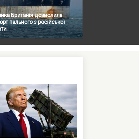
ика Британія дозволила
орт пального з російської
фти