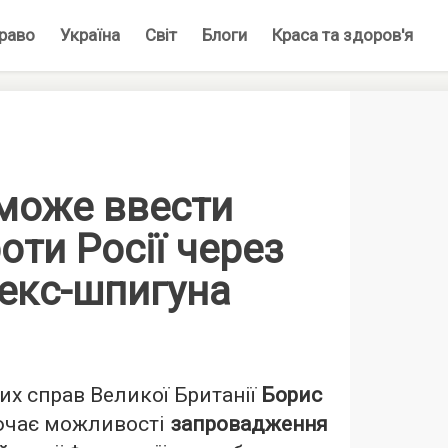
раво
Україна
Світ
Блоги
Краса та здоров'я
 може ввести
роти Росії через
 екс-шпигуна
их справ Великої Британії
Борис
ючає можливості
запровадження