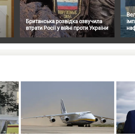
Вел
Британська розвідка озвучила
імп
втрати Росії у війні проти України
на