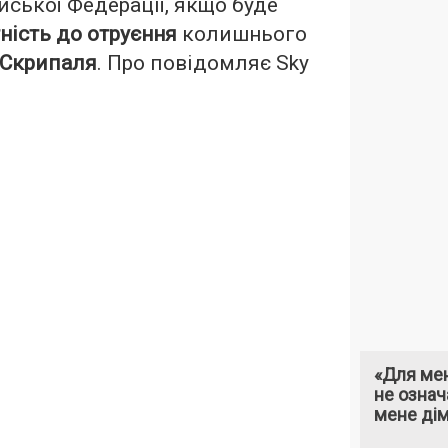
ської Федерації, якщо буде
ність до отруєння
колишнього
Скрипаля
. Про повідомляє
Sky
«Для мен
не означ
мене ді