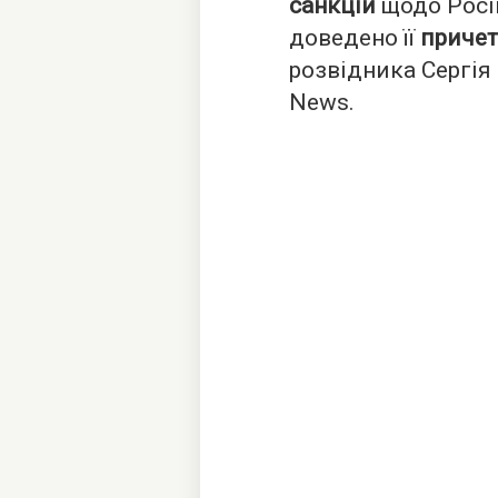
санкцій
щодо Росій
доведено її
причет
розвідника Сергія
News
.