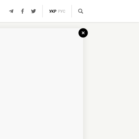
УКР
РУС