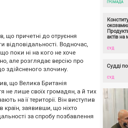
ГРОМАДА
Констит
окозами
Продукти
, що причетні до отруєння
актів на 
ти відповідальності. Водночас,
СУД
що поки ні на кого не хоче
но, але розглядає версію про
Судді по
до здійсненого злочину.
СУД
ив, що Велика Британія
я не лише своїх громадян, а й тих
ають на її території. Він виступив
в країн, заявивши, що ніхто
дальності за спробу позбавлення