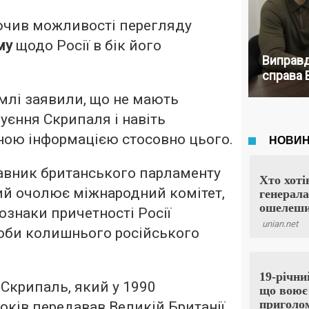
чив можливості перегляду
му
щодо Росії в бік його
Виправд
справа 
емлі заявили, що не мають
уєння Скрипаля і навіть
ною інформацією стосовно цього.
авник британського парламенту
ий очолює міжнародний комітет,
 ознаки причетності Росії
роби колишнього російського
 Скрипаль, який у 1990
років передавав Великій Британії