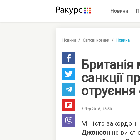
Новини
П
Новини
Світові новини
Новина
Британія
санкції п
отруєння
6 бер 2018, 18:53
Міністр закордонн
Джонсон
не викл