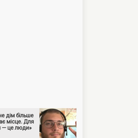
е дім більше
ає місце. Для
м — це люди»