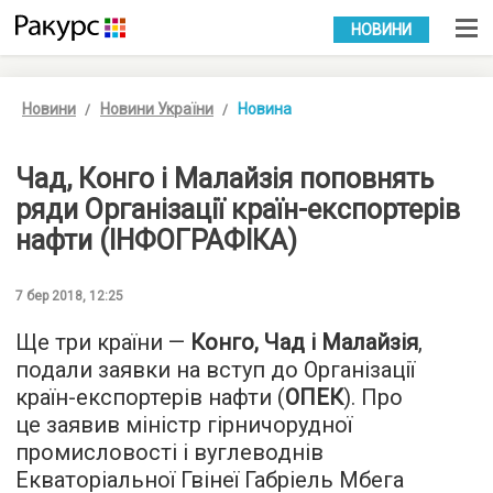
УКР
РУС
НОВИНИ
Новини
Новини України
Новина
Чад, Конго і Малайзія поповнять
ряди Організації країн-експортерів
нафти (ІНФОГРАФІКА)
7 бер 2018, 12:25
Ще три країни —
Конго, Чад і Малайзія
,
подали заявки на вступ до Організації
країн-експортерів нафти (
ОПЕК
). Про
це заявив міністр гірничорудної
промисловості і вуглеводнів
Екваторіальної Гвінеї Габріель Мбега