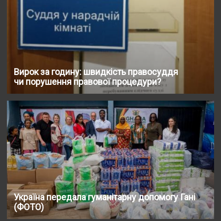
Вирок за годину: швидкість правосуддя
чи порушення правової процедури?
Україна передала гуманітарну допомогу Гані
(ФОТО)