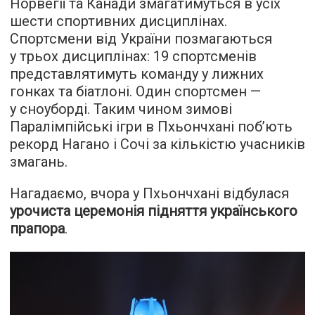
Норвегії та Канади змагатимуться в усіх
шести спортивних дисциплінах.
Спортсмени від України позмагаються
у трьох дисциплінах: 19 спортсменів
представлятимуть команду у лижних
гонках та біатлоні. Один спортсмен —
у сноуборді. Таким чином зимові
Паралімпійські ігри в Пхьончхані поб’ють
рекорд Нагано і Сочі за кількістю учасників
змагань.
Нагадаємо, вчора у Пхьончхані відбулася
урочиста церемонія підняття українського
прапора
.