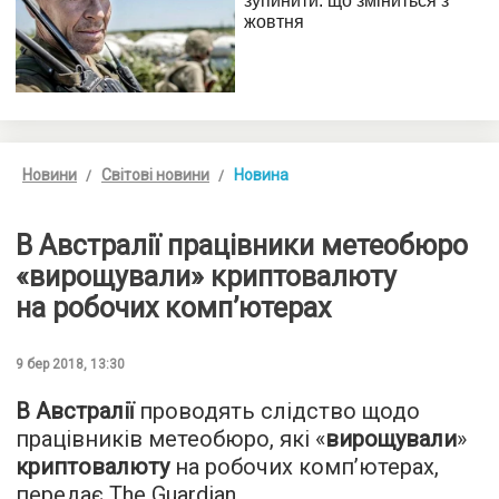
Новини
Світові новини
Новина
В Австралії працівники метеобюро
«вирощували» криптовалюту
на робочих комп’ютерах
9 бер 2018, 13:30
В Австралії
проводять слідство щодо
працівників метеобюро, які «
вирощували
»
криптовалюту
на робочих комп’ютерах,
передає
The Guardian
.