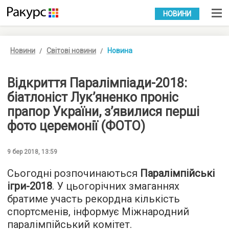
УКР
РУС
НОВИНИ
Новини
Світові новини
Новина
Відкриття Паралімпіади-2018:
біатлоніст Лук’яненко проніс
прапор України, з’явилися перші
фото церемонії (ФОТО)
9 бер 2018, 13:59
Сьогодні розпочинаються
Паралімпійські
ігри-2018
. У цьогорічних змаганнях
братиме участь рекордна кількість
спортсменів, інформує Міжнародний
паралімпійський комітет.