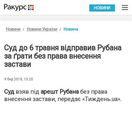
УКР
РУС
НОВИНИ
Новини
Новини України
Новина
Суд до 6 травня відправив Рубана
за ґрати без права внесення
застави
9 бер 2018, 15:20
Суд
взяв під
арешт Рубана
без права
внесення застави, передає «
Тиждень.ua
».