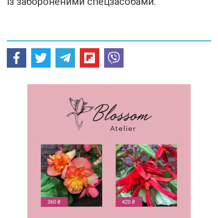
із забороненими спецзасобами.