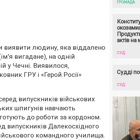
ГРОМАДА
Констит
окозами
Продукти
актів на 
и виявити людину, яка віддалено
СУД
(ім'я вигадане), на одній
ній у Чечні. Виявилося,
Судді по
овник ГРУ і «Герой Росії»
СУД
серед випускників військових
ьких шпигунів навчають
 готують до роботи за кордоном.
ед випускників Далекосхідного
ійськового командного училища.