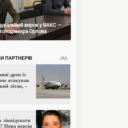
увальний вирок у ВАКС —
Володимира Орлова