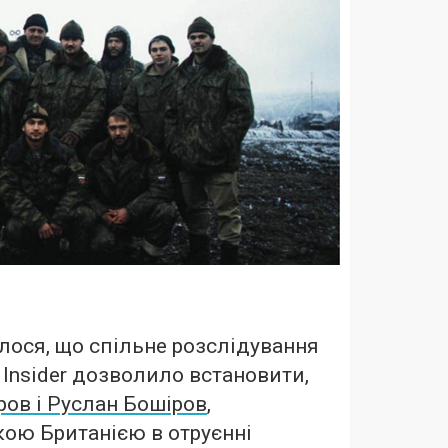
ося, що спільне розслідування
he Insider дозволило встановити,
ов і Руслан Бошіров
,
ою Британією в отруєнні