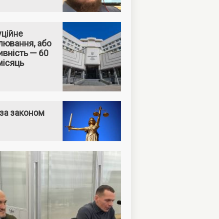
уційне
лювання, або
вність — 60
місяць
за законом