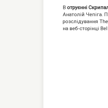
В
отруєнні Скрипа
Анатолій Чепіга. П
розслідування The I
на веб-сторінці
Bel