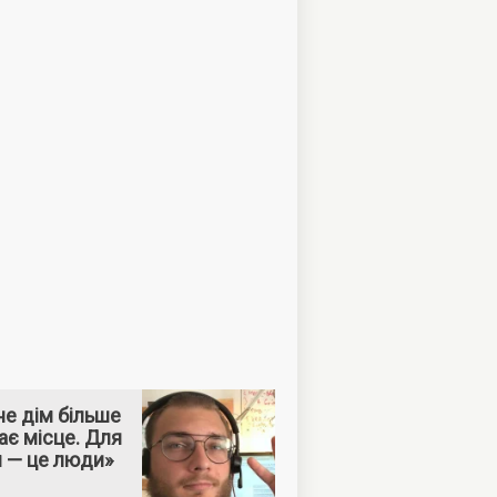
е дім більше
ає місце. Для
м — це люди»