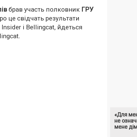
лів
брав участь полковник
ГРУ
ро це свідчать результати
nsider і Bellingcat, йдеться
lingcat
.
«Для мен
не означ
мене ді