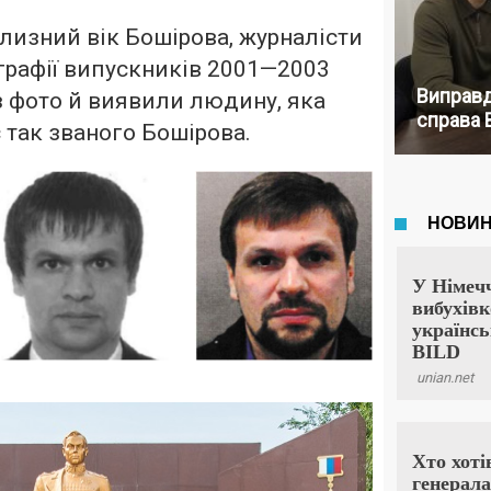
изний вік Бошірова, журналісти
графії випускників 2001—2003
Виправд
із фото й виявили людину, яка
справа 
 так званого Бошірова.