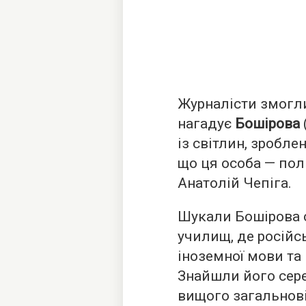
Журналісти змогл
нагадує
Бошірова
із світлин, зробле
що ця особа — полк
Анатолій Чепіга.
Шукали Бошірова 
училищ, де російс
іноземної мови та
Знайшли його сер
вищого загальнов