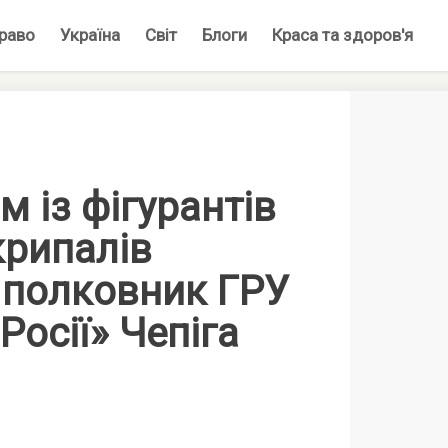
раво
Україна
Світ
Блоги
Краса та здоров'я
м із фігурантів
крипалів
 полковник ГРУ
Росії» Чепіга