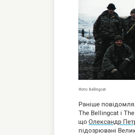
Фото: Bellingcat
Раніше повідомлял
The Bellingcat і T
що
Олександр Петр
підозрювані Велик