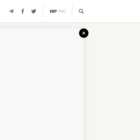
УКР
РУС