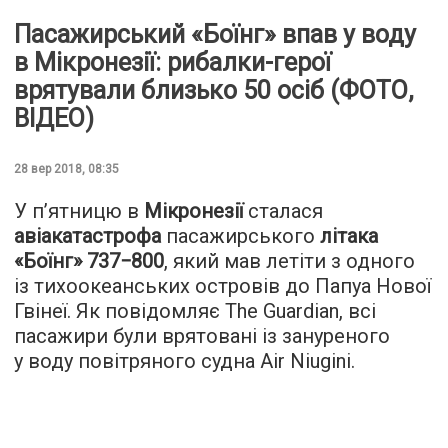
Пасажирський «Боїнг» впав у воду
в Мікронезії: рибалки-герої
врятували близько 50 осіб (ФОТО,
ВІДЕО)
28 вер 2018, 08:35
У п’ятницю в
Мікронезії
сталася
авіакатастрофа
пасажирського
літака
«Боїнг» 737−800
, який мав летіти з одного
із тихоокеанських островів до Папуа Нової
Гвінеї. Як повідомляє
The Guardian
, всі
пасажири були врятовані із зануреного
у воду повітряного судна Air Niugini.