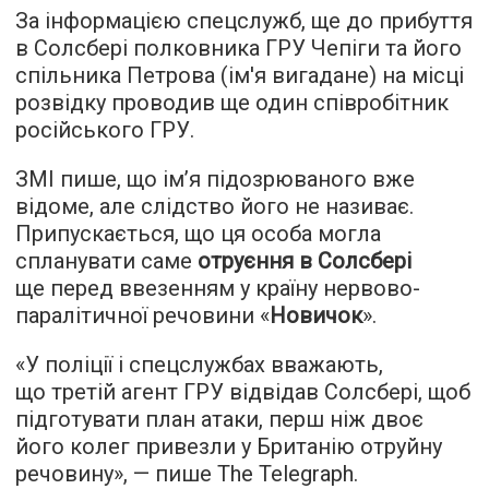
За інформацією спецслужб, ще до прибуття
в Солсбері полковника ГРУ Чепіги та його
спільника Петрова (ім'я вигадане) на місці
розвідку проводив ще один співробітник
російського ГРУ.
ЗМІ пише, що ім’я підозрюваного вже
відоме, але слідство його не називає.
Припускається, що ця особа могла
спланувати саме
отруєння в Солсбері
ще перед ввезенням у країну нервово-
паралітичної речовини «
Новичок
».
«У поліції і спецслужбах вважають,
що третій агент ГРУ відвідав Солсбері, щоб
підготувати план атаки, перш ніж двоє
його колег привезли у Британію отруйну
речовину», — пише The Telegraph.