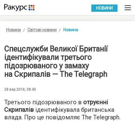
УКР
РУС
НОВИНИ
Новини
Світові новини
Новина
Спецслужби Великої Британії
ідентифікували третього
підозрюваного у замаху
на Скрипалів — The Telegraph
28 вер 2018, 08:43
Третього підозрюваного в
отруєнні
Скрипалів
ідентифікувала британська
влада. Про це повідомляє
The Telegraph
.