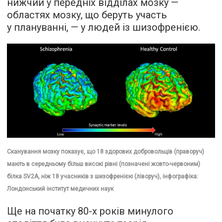
нижчий у передніх відділах мозку —
областях мозку, що беруть участь
у плануванні, — у людей із шизофренією.
Сканування мозку показує, що 18 здорових добровольців (праворуч)
мають в середньому більш високі рівні (позначені жовто-червоним)
білка SV2A, ніж 18 учасників з шизофренією (ліворуч), інфографіка:
Лондонський інститут медичних наук
Ще на початку 80-х років минулого