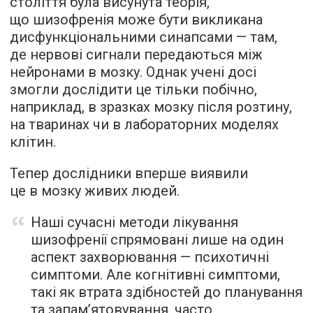
століття була висунута теорія,
що шизофренія може бути викликана
дисфункціональними синапсами — там,
де нервові сигнали передаються між
нейронами в мозку. Однак учені досі
змогли дослідити це тільки побічно,
наприклад, в зразках мозку після розтину,
на тваринах чи в лабораторних моделях
клітин.
Тепер дослідники вперше виявили
це в мозку живих людей.
Наші сучасні методи лікування
шизофренії спрямовані лише на один
аспект захворювання — психотичні
симптоми. Але когнітивні симптоми,
такі як втрата здібностей до планування
та запам’ятовування, часто