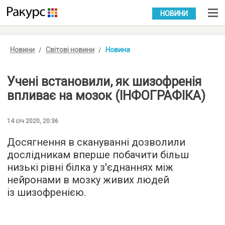
УКР
РУС
НОВИНИ
Новини
Світові новини
Новина
Учені встановили, як шизофренія
впливає на мозок (ІНФОГРАФІКА)
14 січ 2020, 20:36
Досягнення в скануванні дозволили
дослідникам вперше побачити більш
низькі рівні білка у з'єднаннях між
нейронами в мозку живих людей
із шизофренією.