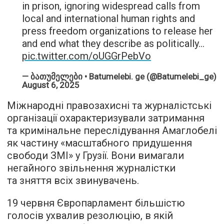
in prison, ignoring widespread calls from
local and international human rights and
press freedom organizations to release her
and end what they describe as politically…
pic.twitter.com/oUGGrPebVo
— ბათუმელები • Batumelebi. ge (@Batumelebi_ge)
August 6, 2025
Міжнародні правозахисні та журналістські
організації охарактеризували затримання
та кримінальне переслідування Амаглобелі
як частину «масштабного придушення
свободи ЗМІ» у Грузії. Вони вимагали
негайного звільнення журналістки
та зняття всіх звинувачень.
19 червня Європарламент більшістю
голосів ухвалив резолюцію, в якій