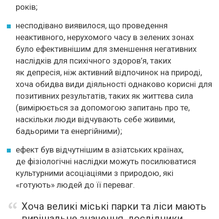
років;
несподівано виявилося, що проведення
неактивного, нерухомого часу в зелених зонах
було ефективнішим для зменшення негативних
наслідків для психічного здоров’я, таких
як депресія, ніж активний відпочинок на природі,
хоча обидва види діяльності однаково корисні для
позитивних результатів, таких як життєва сила
(вимірюється за допомогою запитань про те,
наскільки люди відчувають себе живими,
бадьорими та енергійними);
ефект був відчутнішим в азіатських країнах,
де фізіологічні наслідки можуть посилюватися
культурними асоціаціями з природою, які
«готують» людей до її переваг.
Хоча великі міські парки та ліси мають
вирішальне значення, дослідники