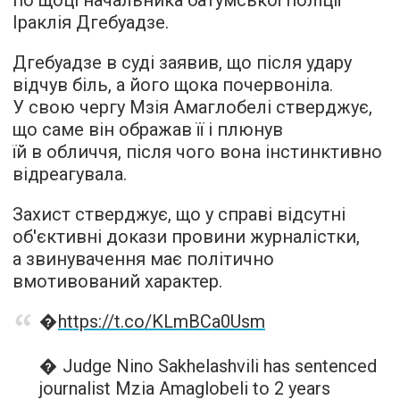
по щоці начальника батумської поліції
Іраклія Дгебуадзе.
Дгебуадзе в суді заявив, що після удару
відчув біль, а його щока почервоніла.
У свою чергу Мзія Амаглобелі стверджує,
що саме він ображав її і плюнув
їй в обличчя, після чого вона інстинктивно
відреагувала.
Захист стверджує, що у справі відсутні
об'єктивні докази провини журналістки,
а звинувачення має політично
вмотивований характер.
�
https://t.co/KLmBCa0Usm
� Judge Nino Sakhelashvili has sentenced
journalist Mzia Amaglobeli to 2 years