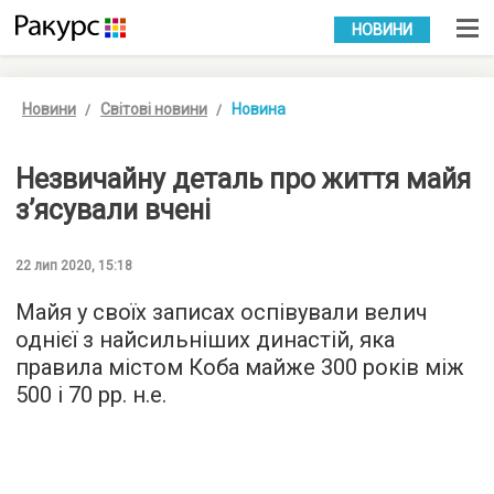
УКР
РУС
НОВИНИ
Новини
Світові новини
Новина
Незвичайну деталь про життя майя
з’ясували вчені
22 лип 2020, 15:18
Майя у своїх записах оспівували велич
однієї з найсильніших династій, яка
правила містом Коба майже 300 років між
500 і 70 рр. н.е.