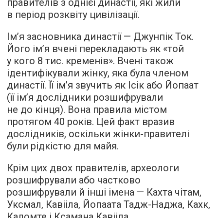
правителів з однієї династії, які жили
в період розквіту цивілізації.
Ім’я засновника династії — Джунпік Ток.
Його ім’я вчені перекладають як «той
у кого 8 тис. кременів». Вчені також
ідентифікували жінку, яка була членом
династії. Її ім’я звучить як Ісік або Йопаат
(її ім’я дослідники розшифрували
не до кінця). Вона правила містом
протягом 40 років. Цей факт вразив
дослідників, оскільки жінки-правителі
були рідкістю для майя.
Крім цих двох правителів, археологи
розшифрували або частково
розшифрували й інші імена — Кахта чітам,
Уксмал, Кавііла, Йопаата Тадж-Наджа, Кахк,
Каломте і Ксамана Кавііла.