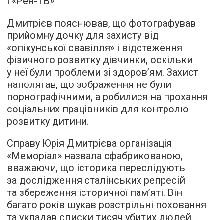
і «Рен-ТВ».
Дмитрієв пояснював, що фотографував
прийомну дочку для захисту від
«опікунської свавілля» і відстеження
фізичного розвитку дівчинки, оскільки
у неї були проблеми зі здоров’ям. Захист
наполягав, що зображення не були
порнографічними, а робилися на прохання
соціальних працівників для контролю
розвитку дитини.
Справу Юрія Дмитрієва організація
«Меморіал» назвала сфабрикованою,
вважаючи, що історика переслідують
за дослідження сталінських репресій
та збереження історичної пам’яті. Він
багато років шукав розстрільні поховання
та укладав списки тисяч убитих людей.