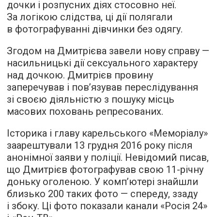
дочки і розпусних діях стосовно неї.
За логікою слідства, ці дії полягали
в фотографуванні дівчинки без одягу.
Згодом на Дмитрієва завели нову справу —
насильницькі дії сексуального характеру
над дочкою. Дмитрієв провину
заперечував і пов’язував переслідування
зі своєю діяльністю з пошуку місць
масових поховань репресованих.
Історика і главу карельського «Меморіалу»
заарештували 13 грудня 2016 року після
анонімної заяви у поліції. Невідомий писав,
що Дмитрієв фотографував свою 11-річну
доньку оголеною. У комп’ютері знайшли
близько 200 таких фото — спереду, ззаду
і збоку. Ці фото показали канали «Росія 24»