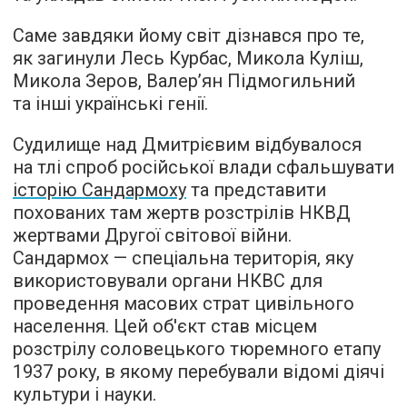
Саме завдяки йому світ дізнався про те,
як загинули Лесь Курбас, Микола Куліш,
Микола Зеров, Валер’ян Підмогильний
та інші українські генії.
Судилище над Дмитрієвим відбувалося
на тлі спроб російської влади сфальшувати
історію Сандармоху
та представити
похованих там жертв розстрілів НКВД
жертвами Другої світової війни.
Сандармох — спеціальна територія, яку
використовували органи НКВС для
проведення масових страт цивільного
населення. Цей об'єкт став місцем
розстрілу соловецького тюремного етапу
1937 року, в якому перебували відомі діячі
культури і науки.