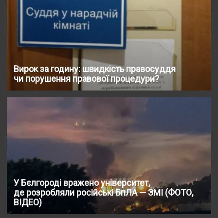
Вирок за годину: швидкість правосуддя
чи порушення правової процедури?
У Бєлгороді вражено університет,
де розробляли російські БпЛА — ЗМІ (ФОТО,
ВІДЕО)