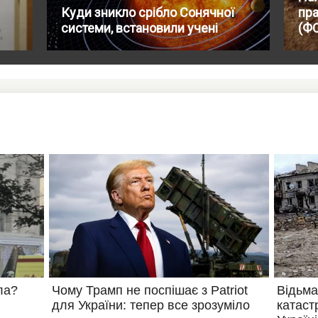
Куди зникло срібло Сонячної
пра
системи, встановили учені
(Ф