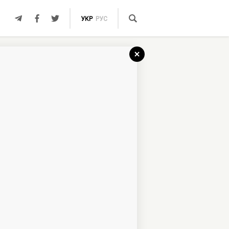
УКР
РУС