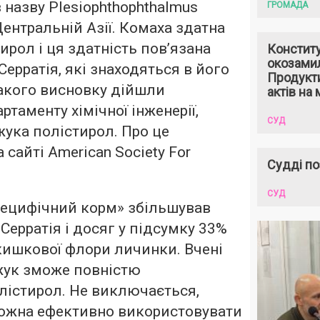
 назву Plesiophthophthalmus
ГРОМАДА
Центральній Азії. Комаха здатна
ирол і ця здатність пов’язана
Констит
окозами
Серратія, які знаходяться в його
Продукти
акого висновку дійшли
актів на 
таменту хімічної інженерії,
СУД
ука полістирол. Про це
 сайті American Society For
Судді по
СУД
пецифічний корм» збільшував
 Серратія і досяг у підсумку 33%
 кишкової флори личинки. Вчені
жук зможе повністю
лістирол. Не виключається,
можна ефективно використовувати