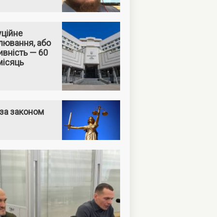
уційне
лювання, або
вність — 60
місяць
за законом