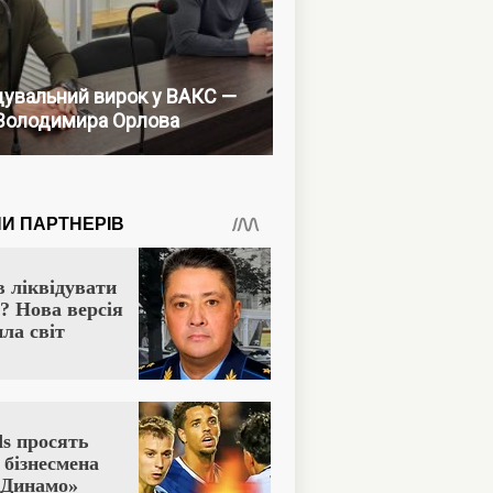
увальний вирок у ВАКС —
Володимира Орлова