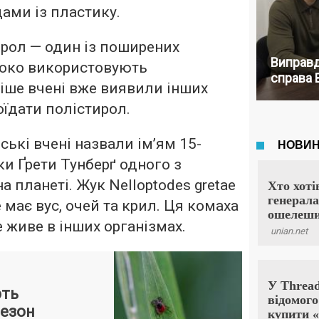
дами із пластику.
ирол — один із поширених
Виправд
роко використовують
справа 
ніше вчені вже виявили інших
поїдати полістирол.
ські вчені назвали ім’ям 15-
ки Ґрети Тунберґ одного з
а планеті. Жук Nelloptodes gretae
 має вус, очей та крил. Ця комаха
е живе в інших організмах.
ють
сезон