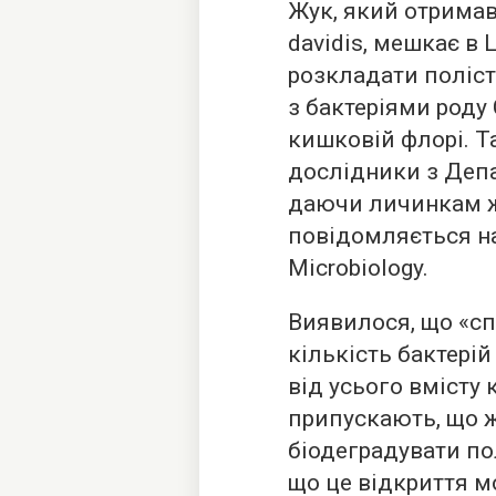
Жук, який отримав
davidis, мешкає в 
розкладати поліст
з бактеріями роду 
кишковій флорі. Т
дослідники з Депар
даючи личинкам ж
повідомляється
на
Microbiology.
Виявилося, що «с
кількість бактерій
від усього вмісту
припускають, що 
біодеградувати по
що це відкриття 