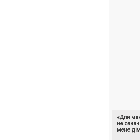
«Для мен
не означ
мене ді