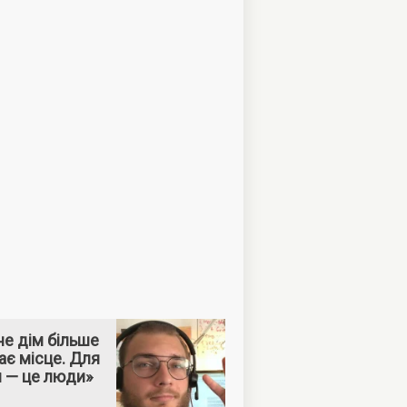
е дім більше
ає місце. Для
м — це люди»