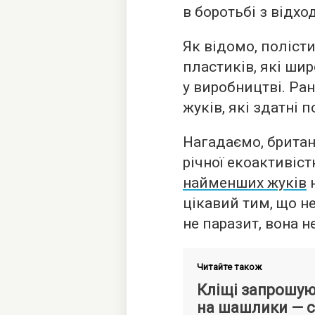
в боротьбі з відхо
Як відомо, поліст
пластиків, які ши
у виробництві. Ра
жуків, які здатні 
Нагадаємо, британ
річної екоактивіст
найменших жуків
н
цікавий тим, що не
не паразит, вона н
Читайте також
Кліщі запрошу
на шашлики — 