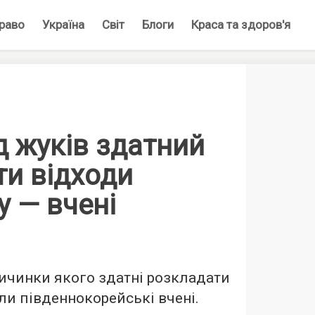
раво
Україна
Світ
Блоги
Краса та здоров'я
 жуків здатний
ти відходи
у — вчені
ичинки якого здатні розкладати
ли південнокорейські вчені.