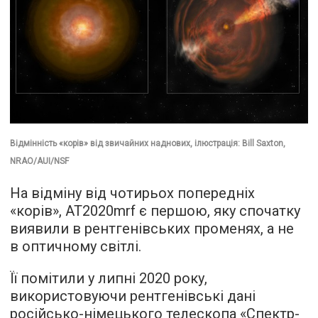
Відмінність «корів» від звичайних наднових, ілюстрація: Bill Saxton,
NRAO/AUI/NSF
На відміну від чотирьох попередніх
«корів», AT2020mrf є першою, яку спочатку
виявили в рентгенівських променях, а не
в оптичному світлі.
Її помітили у липні 2020 року,
використовуючи рентгенівські дані
російсько-німецького телескопа «Спектр-