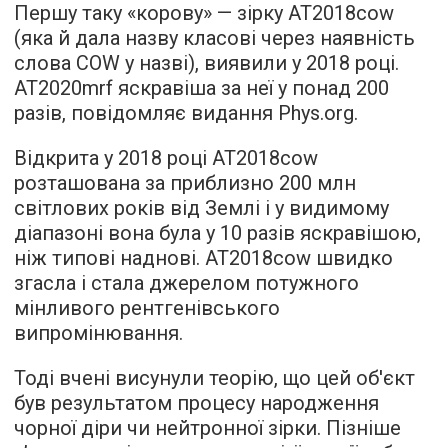
Першу таку «корову» — зірку AT2018cow
(яка й дала назву класові через наявність
слова COW у назві), виявили у 2018 році.
AT2020mrf яскравіша за неї у понад 200
разів, повідомляє видання Phys.org.
Відкрита у 2018 році AT2018cow
розташована за приблизно 200 млн
світлових років від Землі і у видимому
діапазоні вона була у 10 разів яскравішою,
ніж типові наднові. AT2018cow швидко
згасла і стала джерелом потужного
мінливого рентгенівського
випромінювання.
Тоді вчені висунули теорію, що цей об'єкт
був результатом процесу народження
чорної діри чи нейтронної зірки. Пізніше