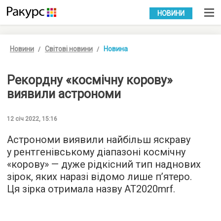
УКР
РУС
НОВИНИ
Новини
Світові новини
Новина
Рекордну «космічну корову»
виявили астрономи
12 січ 2022, 15:16
Астрономи виявили найбільш яскраву
у рентгенівському діапазоні космічну
«корову» — дуже рідкісний тип наднових
зірок, яких наразі відомо лише п’ятеро.
Ця зірка отримала назву AT2020mrf.