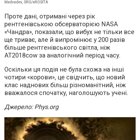
Medvedev, SRG/eROSITA
Проте дані, отримані через рік
рентгенівською обсерваторією NASA
«Чандра», показали, що вибух не тільки все
ще триває, але й випромінює у 200 разів
більше рентгенівського світла, ніж
AT2018cow за аналогічний період часу.
Оскільки ця подія не була схожа на інші
чотири «корови», це свідчить, що новий
клас наднових більш різноманітний, ніж
вважалося спочатку, наголошують учені.
Джерело: Phys.org