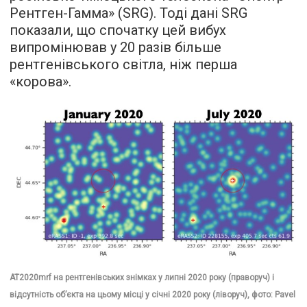
Рентген-Гамма» (SRG). Тоді дані SRG
показали, що спочатку цей вибух
випромінював у 20 разів більше
рентгенівського світла, ніж перша
«корова».
AT2020mrf на рентгенівських знімках у липні 2020 року (праворуч) і
відсутність об’єкта на цьому місці у січні 2020 року (ліворуч), фото: Pavel