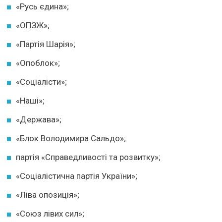
«Русь єдина»;
«ОПЗЖ»;
«Партія Шарія»;
«Опоблок»;
«Соціалісти»;
«Наші»;
«Держава»;
«Блок Володимира Сальдо»;
партія «Справедливості та розвитку»;
«Соціалістична партія України»;
«Ліва опозиція»;
«Союз лівих сил»;