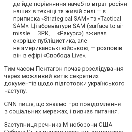
де йде порівняння начебто втрат росіян
наших в техніці та живій силі — є
приписка «Strategical SAM» та «Tactical
SAM». Ці абревіатури SAM (surface to air
missle — ЗРК, — «Ракурс») вживає
скоріше публіцистика, але
не американські військові, — розповів
він в ефірі «Свобода Live».
Тим часом Пентагон почав розслідування
через можливий витік секретних
документів щодо підготовки українського
наступу.
CNN пише, що знаємо про повідомлення
в соціальних мережах, і вивчає питання.
Заступниця речника Міноборони США