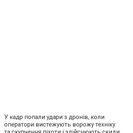
У кадр попали удари з дронів, коли
оператори вистежують ворожу техніку
та скупчення піхоти і здійснюють скиди