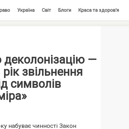
раво
Україна
Світ
Блоги
Краса та здоров'я
о деколонізацію —
 рік звільнення
ід символів
міра»
оку набуває чинності Закон