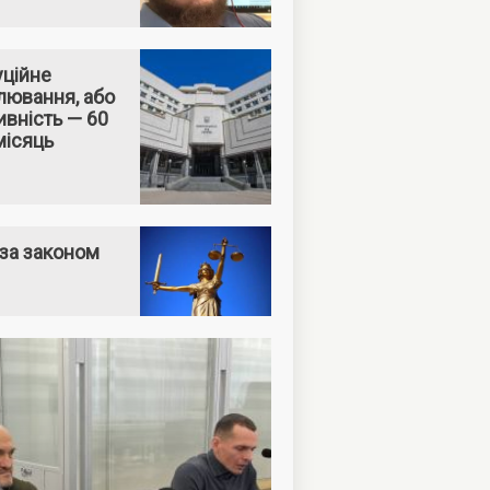
уційне
лювання, або
вність — 60
місяць
за законом