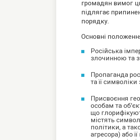
громадян вимог ць
підлягає припинен
порядку.
Основні положення 
Російська імпе
злочинною та з
Пропаганда рос
та її символіки
Присвоєння ге
особам та об'єк
що глорифікуют
містять символ
політики, а та
агресора) або її