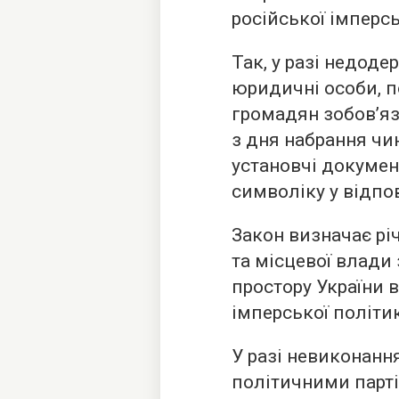
російської імперсь
Так, у разі недод
юридичні особи, по
громадян зобов’яз
з дня набрання чи
установчі докумен
символіку у відпо
Закон визначає рі
та місцевої влади
простору України 
імперської політик
У разі невиконан
політичними парт