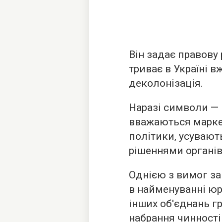
Він задає правову
триває в Україні в
деколонізація.
Наразі символи — н
вважаються марке
політики, усувают
рішеннями органів
Однією з вимог за
в найменуванні юр
інших об'єднань г
набрання чинност