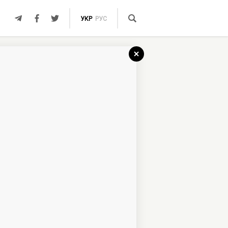
УКР
РУС