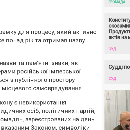
ГРОМАДА
Констит
окозами
 рамку для процесу, який активно
Продукти
актів на 
же понад рік та отримав назву
СУД
азви та памʼятні знаки, які
Судді по
рами російської імперської
ься з публічного простору
СУД
 місцевого самоврядування.
кону є невикористання
идичних осіб, політичних партій,
ромадян, зареєстрованих на день
і вказаним Законом, символіки