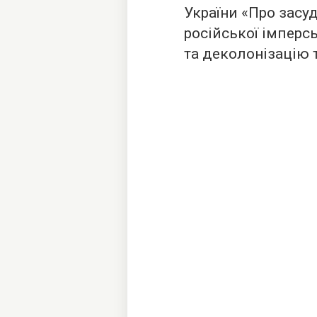
України «Про засу
російської імперсь
та деколонізацію т