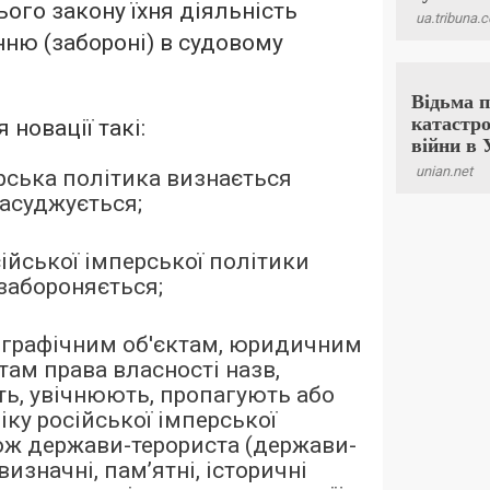
ого закону їхня діяльність
ню (забороні) в судовому
новації такі:
рська політика визнається
асуджується;
ійської імперської політики
 забороняється;
ографічним об'єктам, юридичним
там права власності назв,
ь, увічнюють, пропагують або
іку російської імперської
кож держави-терориста (держави-
 визначні, пам’ятні, історичні