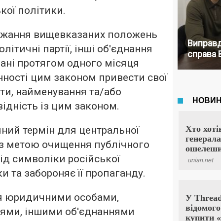
кої політики.
ержання вищевказаних положень
Виправд
літичні партії, інші об'єднання
справа 
ані протягом одного місяця
нності цим законом привести свої
ти, найменування та/або
відність із цим законом.
чний термін для центральної
 з метою очищення публічного
від символіки російської
и та забороняє її пропаганду.
ня юридичними особами,
іями, іншими об'єднаннями