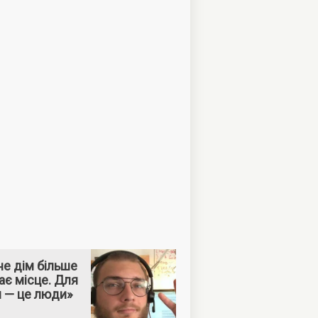
е дім більше
ає місце. Для
м — це люди»