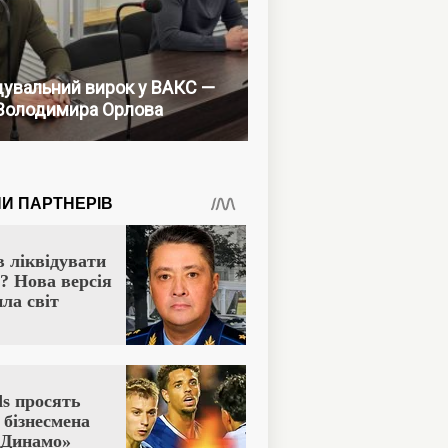
увальний вирок у ВАКС —
Володимира Орлова