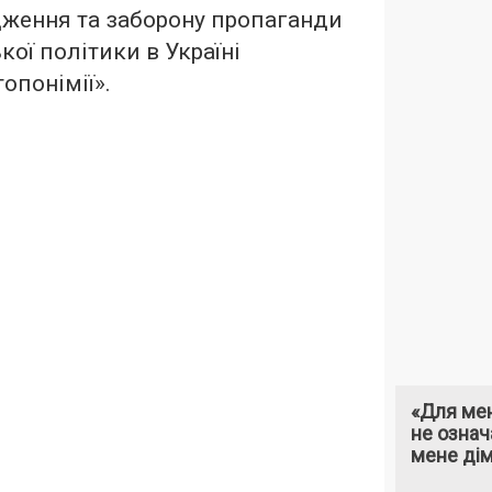
дження та заборону пропаганди
кої політики в Україні
опонімії».
«Для мен
не означ
мене ді