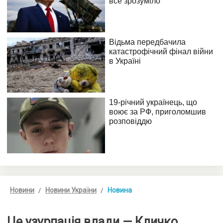
Новини
Новини України
Новина
Це узурпація влади — Кличко