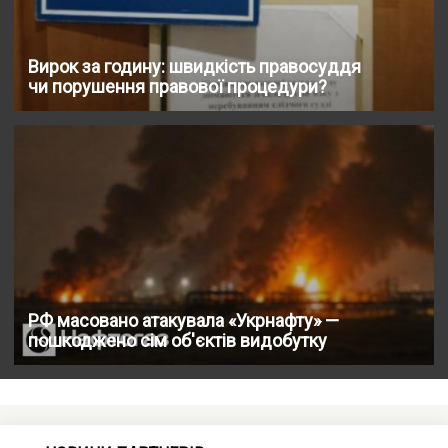
Вирок за годину: швидкість правосуддя
чи порушення правової процедури?
РФ масовано атакувала «Укрнафту» —
пошкоджено сім об'єктів видобутку