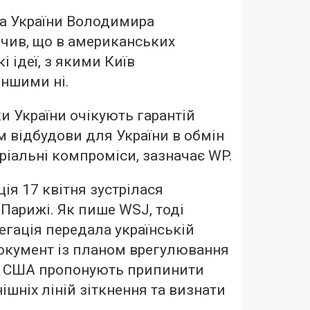
а України Володимира
чив, що в американських
і ідеї, з якими Київ
іншими ні.
 України очікують гарантій
м відбудови для України в обмін
ріальні компроміси, зазначає WP.
ія 17 квітня зустрілася
Парижі. Як пише WSJ, тоді
гація передала українській
окумент із планом врегулювання
ті США пропонують припинити
ішніх ліній зіткнення та визнати