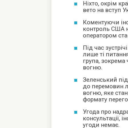
Ніхто, окрім кр
вето на вступ У
Коментуючи ін
контроль США н
оператором стан
Під час зустрі
лише ті питання
група, зокрема
вогню.
Зеленський під
до перемовин 
вогню, яке ста
формату перего
Угода про надр
консультації, 
угоди немає.