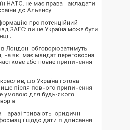
аїн НАТО, не має права накладати
країни до Альянсу.
формацію про потенційний
ад ЗАЕС: лише Україна може бути
ції.
чі в Лондоні обговорюватимуть
, на які має мандат переговорна
 часткове або повне припинення
креслив, що Україна готова
лише після повного припинення
не умовою для будь-якого
ворів.
а: наразі тривають юридичні
інформації щодо дати підписання