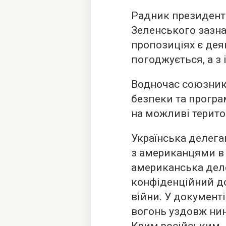
Радник президент
Зеленського зазна
пропозиціях є деяк
погоджується, а з 
Водночас союзники
безпеки та програ
на можливі терито
Українська делегац
з американцями в 
американська деле
конфіденційний д
війни. У докумен
вогонь уздовж нин