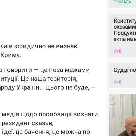
ГРОМАДА
Констит
окозами
Продукти
актів на 
 Київ юридично не визнає
СУД
 Криму.
о говорити — це поза межами
Судді по
итуції. Це наша територія,
СУД
ароду України… Цього не буде, —
 медіа щодо пропозиції визнати
резидент сказав,
 ідеї, це бачення, це можна по-