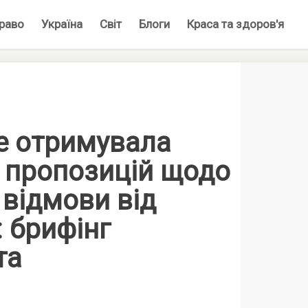
раво
Україна
Світ
Блоги
Краса та здоров'я
е отримувала
х пропозицій щодо
 відмови від
: брифінг
та