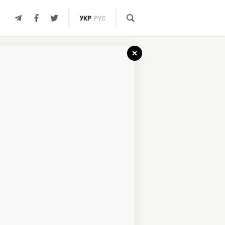
УКР
РУС