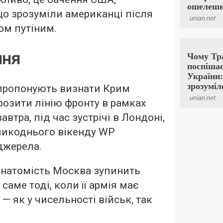
 що зрозуміли американці після
ом путіним.
ння
апропонують визнати Крим
розити лінію фронту в рамках
автра, під час зустрічі в Лондоні,
ликоднього вікенду WP
джерела.
 натомість Москва зупинить
і саме тоді, коли її армія має
 — як у чисельності військ, так