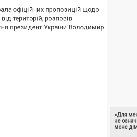
вала офіційних пропозицій щодо
від територій, розповів
ітня президент України Володимир
«Для мен
не означ
мене ді