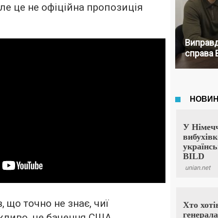
Але це не офіційна пропозиція
Виправд
справа 
 що точно не знає, чиї
жливо, це бачення США,