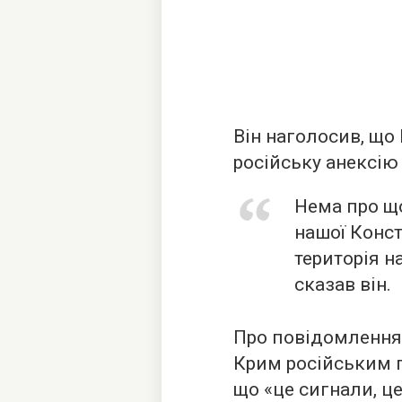
Він наголосив, що
російську анексію
Нема про щ
нашої Конст
територія н
сказав він.
Про повідомлення
Крим російським п
що «це сигнали, це