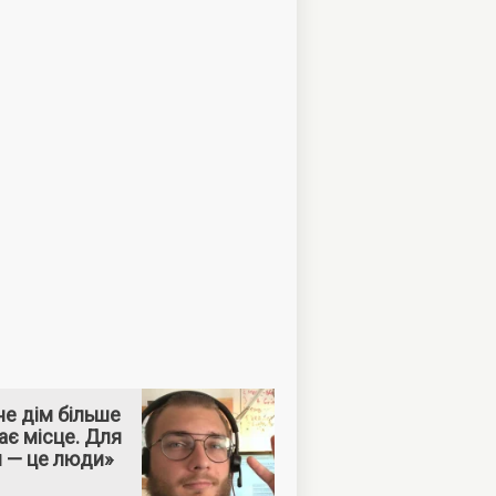
е дім більше
ає місце. Для
м — це люди»