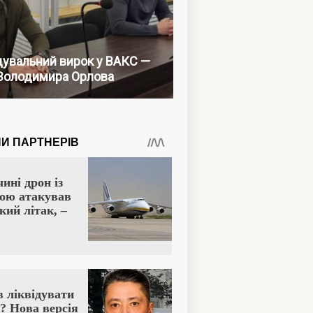
увальний вирок у ВАКС —
Володимира Орлова