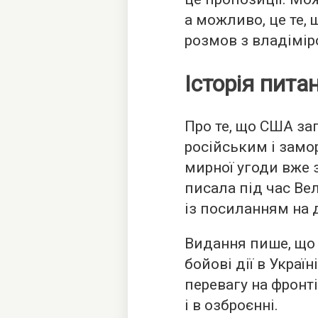
а можливо, це те,
розмов з владімір
Історія пита
Про те, що США з
російським і замо
мирної угоди вже з
писала під час Ве
із посиланням на 
Видання пише, що
бойові дії в Україн
перевагу на фронті
і в озброєнні.