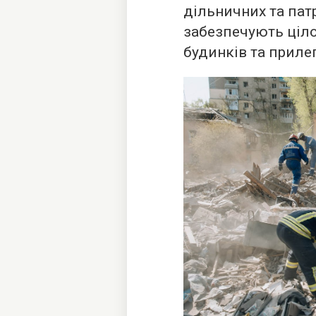
дільничних та пат
забезпечують ціл
будинків та прилег