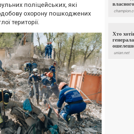
рульних поліцейських, які
одобову охорону пошкоджених
лої території.