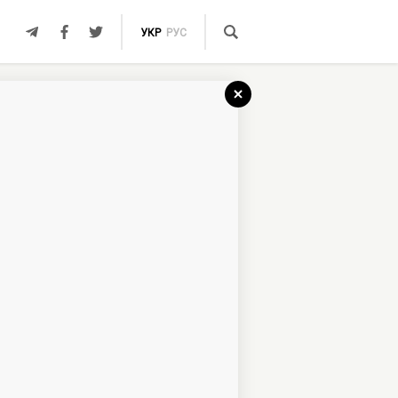
УКР
РУС