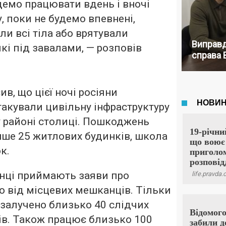
демо працювати вдень і вночі
у, поки не будемо впевнені,
ли всі тіла або врятували
Виправд
кі під завалами, — розповів
справа 
в, що цієї ночі росіяни
акували цивільну інфраструктуру
 районі столиці. Пошкоджень
ше 25 житлових будинків, школа
к.
онці приймають заяви про
 від місцевих мешканців. Тільки
залучено близько 40 слідчих
ів. Також працює близько 100