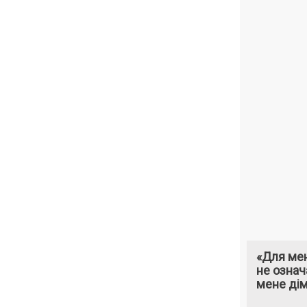
«Для мен
не означ
мене ді