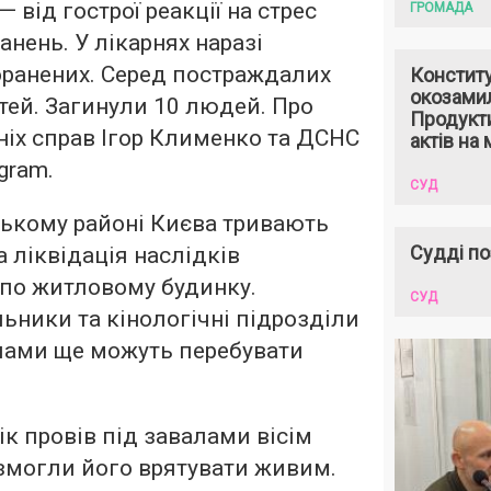
— від гострої реакції на стрес
ГРОМАДА
нень. У лікарнях наразі
оранених. Серед постраждалих
Констит
окозами
ей. Загинули 10 людей. Про
Продукти
шніх справ Ігор Клименко та ДСНС
актів на 
gram.
СУД
ському районі Києва тривають
Судді по
 ліквідація наслідків
 по житловому будинку.
СУД
ники та кінологічні підрозділи
алами ще можуть перебувати
к провів під завалами вісім
 змогли його врятувати живим.