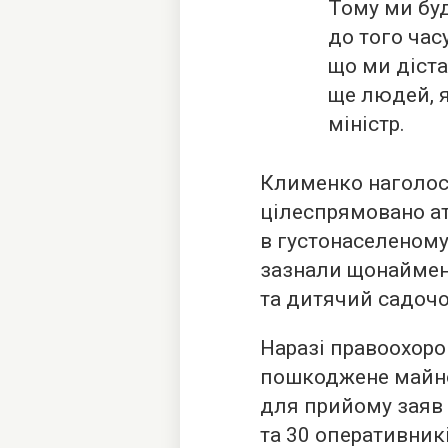
Тому ми бу
до того час
що ми діста
ще людей, я
міністр.
Клименко наголоси
цілеспрямовано ат
в густонаселеному
зазнали щонаймен
та дитячий садочо
Наразі правоохор
пошкоджене майно
для прийому заяв 
та 30 оперативник