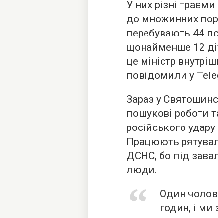
У них різні травми 
до множинних пора
перебувають 44 п
щонайменше 12 діт
це міністр внутрі
повідомили у Tele
Зараз у Святошин
пошукові роботи та
російського удару
Працюють рятуваль
ДСНС, бо під зав
люди.
Один чолові
годин, і ми