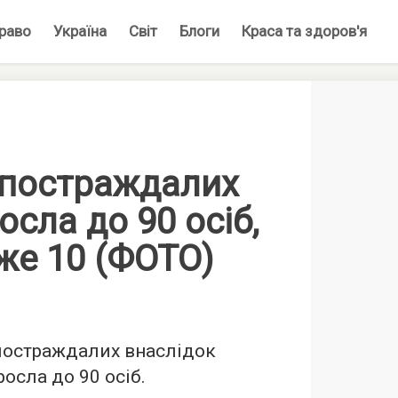
раво
Україна
Світ
Блоги
Краса та здоров'я
 постраждалих
осла до 90 осіб,
же 10 (ФОТО)
 постраждалих внаслідок
росла до 90 осіб.