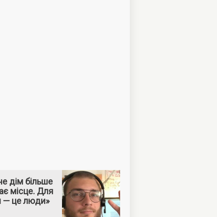
е дім більше
ає місце. Для
м — це люди»