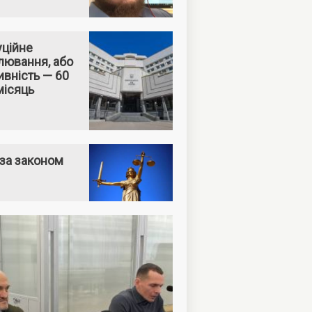
уційне
лювання, або
вність — 60
місяць
за законом