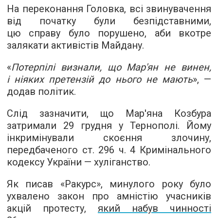
На переконання Головка, всі звинувачення
від початку були безпідставними,
цю справу було порушено, аби вкотре
залякати активістів Майдану.
«
Потерпілі визнали, що Мар'ян не винен,
і ніяких претензій до нього не мають
», —
додав політик.
Слід зазначити, що Мар'яна Козбура
затримали 29 грудня у Тернополі. Йому
інкримінували скоєння злочину,
передбаченого ст. 296 ч. 4 Кримінального
кодексу України — хуліганство.
Як писав «Ракурс», минулого року було
ухвалено закон про амністію учасників
акцій протесту,
який набув чинності