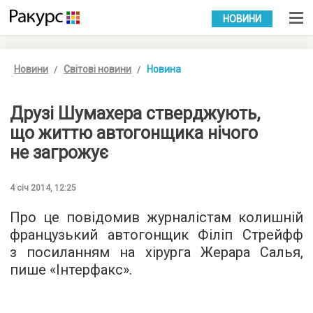
УКР
РУС
НОВИНИ
Новини
Світові новини
Новина
Друзі Шумахера стверджують,
що життю автогонщика нічого
не загрожує
4 січ 2014, 12:25
Про це повідомив журналістам колишній
французький автогонщик Філіп Стрейфф
з посиланням на хірурга Жерара Салья,
пише «Інтерфакс».