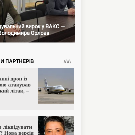
увальний вирок у ВАКС —
Володимира Орлова