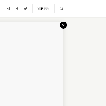
УКР
РУС