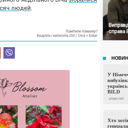
исяч людей
.
Виправд
справа 
Помітили помилку?
Виділіть і натисніть Ctrl / Cmd + Enter