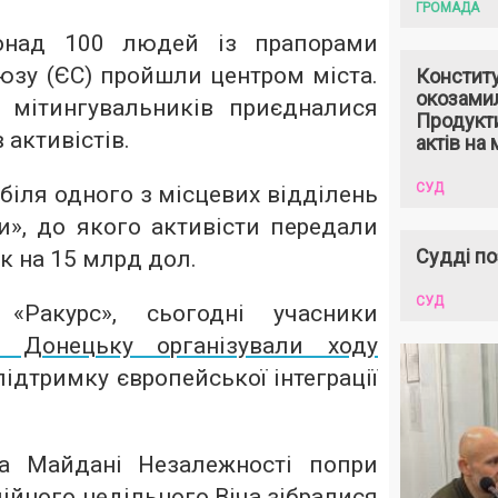
ГРОМАДА
понад 100 людей із прапорами
юзу (ЄС) пройшли центром міста.
Констит
окозами
 мітингувальників приєдналися
Продукти
 активістів.
актів на 
СУД
іля одного з місцевих відділень
и», до якого активісти передали
Судді по
к на 15 млрд дол.
СУД
«Ракурс», сьогодні учасники
 Донецьку організували ходу
ідтримку європейської інтеграції
а Майдані Незалежності попри
ійного недільного Віча
зібрал
ися