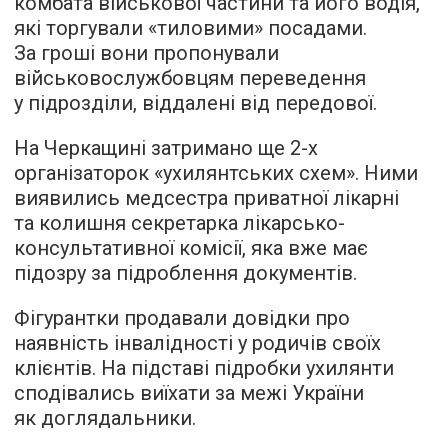
комбата військової частини та його водія,
які торгували «тиловими» посадами.
За гроші вони пропонували
військовослужбовцям переведення
у підрозділи, віддалені від передової.
На Черкащині затримано ще 2-х
організаторок «ухилянтських схем». Ними
виявились медсестра приватної лікарні
та колишня секретарка лікарсько-
консультативної комісії, яка вже має
підозру за підроблення документів.
Фігурантки продавали довідки про
наявність інвалідності у родичів своїх
клієнтів. На підставі підробки ухилянти
сподівались виїхати за межі України
як доглядальники.